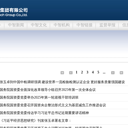
务
中智新闻
中智文化
中智机构
中智链接
监督举报
信
1
2
3
4
5
...
张玉卓到中国中检调研强调 建设世界一流检验检测认证企业 更好服务质量强国建设
国务院国资委全面深化改革领导小组召开2025年第一次全体会议
国务院国资委党委举办2025年第一轮巡视干部培训班
国务院国资委党委召开国资央企整治形式主义为基层减负工作推进会议
国务院国资委党委传达学习习近平总书记近期重要讲话精神
《习近平经济思想研究》刊发张玉卓署名文章：