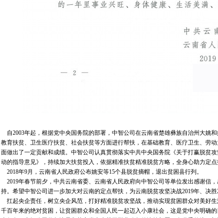
自2003年起，根据党中央国务院的部署，中智公司在云南省楚雄彝族自治州大姚
教育扶贫、卫生医疗扶贫、社会扶贫等方面进行帮扶，在基础教育、医疗卫生、劳动
面做出了一定贡献和成绩。中智公司认真贯彻落实中共中央国务院《关于打赢脱贫攻
动的指导意见》，持续加大扶贫投入，依据精准扶贫精准脱贫方略，全身心助力定点
2018年9月，云南省人民政府公布姚安等15个县脱贫摘帽，退出贫困县行列。
2019年春节前夕，中共云南省委、云南省人民政府向中智公司等单位发出感谢信
持。希望中智公司进一步加大对云南的定点帮扶，为云南脱贫攻坚决战2019年、决胜2
扛起央企责任，树立央企风范，打好精准脱贫攻坚战，推动实现贫困群众对美好生活
千百年来的绝对贫困，让贫困群众和全国人民一起迈入小康社会，这是党中央明确的