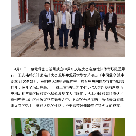
4月15日，楚雄彝族自治州成立60周年庆祝大会在楚雄州体育场隆重举
行，王志伟总会计师亲赴大会现场并观看大型文艺演出《中国彝乡 滇中
翡翠 红火楚雄》。在响彻天地的铜鼓声中，舞台中央的巨型浮雕墙缓缓
打开，拉开了演出序幕。“一彝三古”的壮美浮雕，把人类起源的厚重历
史积淀和丰富的民族文化底蕴展现在人们眼前，把山地民族彪悍豁达和
彝州秀美山川的形象定格在舞美之中。辉煌的号角吹响，激情表白着彝
州火红的热土、彝族火热的性格，赞美着楚雄州60年红红火火的成就。