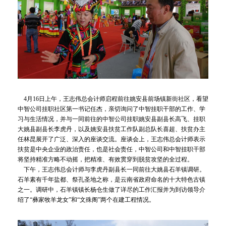
4月16日上午，王志伟总会计师启程前往姚安县前场镇新街社区，看望
中智公司挂职社区第一书记任杰，亲切询问了中智挂职干部的工作、学
习与生活情况，并与一同前往的中智公司挂职姚安县副县长高飞、挂职
大姚县副县长李虎丹，以及姚安县扶贫工作队副总队长喜超、扶贫办主
任林昆展开了广泛、深入的座谈交流。座谈会上，王志伟总会计师表示
扶贫是中央企业的政治责任，也是社会责任，中智公司和中智挂职干部
将坚持精准方略不动摇，把精准、有效贯穿到脱贫攻坚的全过程。
下午，王志伟总会计师与李虎丹副县长一同前往大姚县石羊镇调研。
石羊素有千年盐都、祭孔圣地之称，是云南省政府命名的十大特色古镇
之一。调研中，石羊镇镇长杨仓生做了详尽的工作汇报并为到访领导介
绍了“彝家牧羊龙女”和“文殊阁”两个在建工程情况。