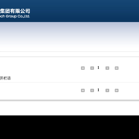
1
开栏语
1