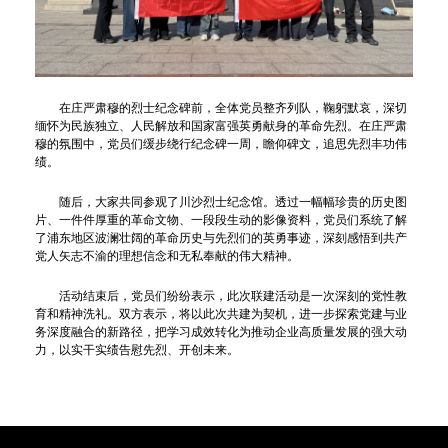
在庄严肃穆的烈士纪念碑前，全体党员整齐列队，鞠躬默哀，深切
缅怀为民族独立、人民解放和国家富强英勇献身的革命先烈。在庄严肃
穆的氛围中，党员们缓步绕行纪念碑一周，瞻仰碑文，追思先烈丰功伟
绩。
随后，大家共同参观了川沙烈士纪念馆。透过一幅幅珍贵的历史图
片、一件件厚重的革命文物、一段段生动的影像资料，党员们系统了解
了浦东地区波澜壮阔的革命历史与先烈们的英勇事迹，深刻感悟到共产
党人矢志不渝的理想信念和无私奉献的伟大精神。
活动结束后，党员们纷纷表示，此次联建活动是一次深刻的党性教
育和精神洗礼。双方表示，将以此次共建为契机，进一步探索党建与业
务深度融合的新路径，把学习成效转化为推动企业高质量发展的强大动
力，以实干实绩告慰先烈、开创未来。