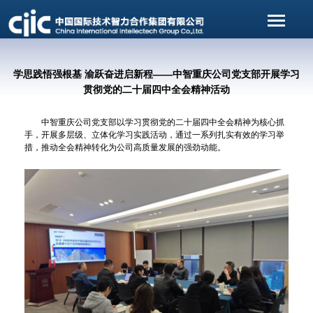
学思践悟强根基 渝跃奋进启新程——中智重庆公司党支部开展学习
贯彻党的二十届四中全会精神活动
中智重庆公司党支部以学习贯彻党的二十届四中全会精神为核心抓
手，开展多层级、立体化学习实践活动，通过一系列扎实有效的学习举
措，推动全会精神转化为公司高质量发展的强劲动能。