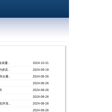
重...
2024-10-31
话...
2024-09-18
重...
2024-08-26
2024-08-26
明
2024-08-26
2024-08-26
党...
2024-08-26
2024-08-26