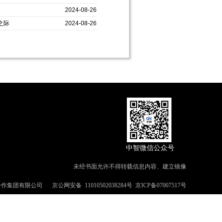
2024-08-26
之际
2024-08-26
中智微信公众号
未经书面允许不得转载信息内容、建立镜像
合作集团有限公司
京公网安备
11010502038284号
京ICP备07007517号