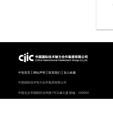
|
|
|
中智首页
网站声明
联系我们
加入收藏
中国国际技术智力合作集团有限公司
中国北京市朝阳区光华路7号汉威大厦 邮编：100004