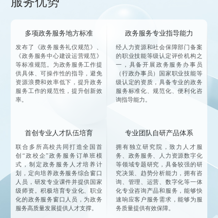
服务优势
多项政务服务地方标准
政务服务专业指导能力
发布了《政务服务礼仪规范》、
经人力资源和社会保障部门备案
《政务服务中心建设运营规范》
的职业技能等级认定评价机构之
等标准规范。为政务服务工作提
一，具备开展政务服务办事员
供具体、可操作性的指导，避免
（行政办事员）国家职业技能等
资源浪费和效率低下，提升政务
级认定的资质，具备专业的政务
服务工作的规范性，提升创新效
服务标准化、规范化、便利化咨
率。
询指导能力。
首创专业人才队伍培育
专业团队自研产品体系
联合多所高校共同打造全国首
拥有独立研究院，致力人才服
创“政校企”政务服务订单班模
务、政务服务、人力资源数字化
式，制定政务服务人才培养计
等领域专题研究，具备较强的研
划，定向培养政务服务综合窗口
究决策、趋势分析能力，拥有咨
人员，研发专业课件并提供国家
询、管理、运营、数字化等一体
级师资。积极培育专业化、职业
化专业咨询产品和服务，能够快
化的政务服务窗口人员，为政务
速响应客户服务需求，能够为服
服务高质量发展提供人才支撑。
务质量提供有效保障。