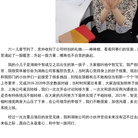
六一儿童节到了，意外收到了公司特别的礼物——棒棒糖。看着同事们的笑脸，
里涌起了一股暖意，升起一股力量，嘴角也不自觉的扬起。
我的小儿子是湖南中智成立之后出生的第一孩子，大家都叫他中智宝宝。我产假
管，我很荣幸被任命为湖南公司客服部负责人，当时真心觉得身上的担子很重。现在
和我部门的小伙伴们一起接受了很多挑战，到现在我都有点不敢相信当初那一个个“坎”
上市要求，完成2018-2020年历史数据对碰，当时时间紧任务重，大家连续加班终于
京、上海公司雇员转移，我们一次次开会讨论转移方案，一次次和原供应商沟通接洽
是否有特殊情况不能转移，在大家的共同努力下最终实现了平稳转移。2021年，智
顿时感觉两座大山压了下来，在公司领导的带领下，我们不断摸索，加强沟通，多次
系统上线。
经过一次次重点项目的攻坚克难，我和湖南公司的小伙伴坚信未来没有迈不过去的
来临之际，愿自己永葆童心，和中智一路同行。