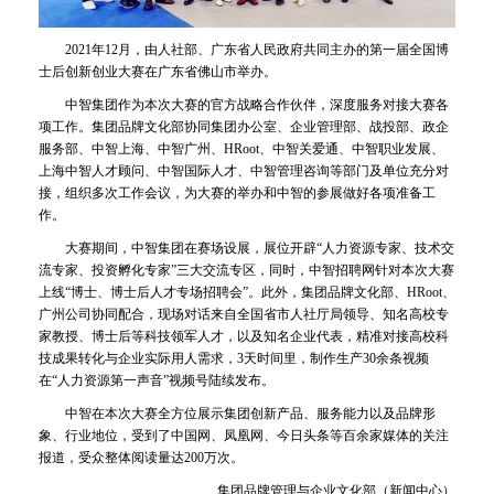
2021年12月，由人社部、广东省人民政府共同主办的第一届全国博
士后创新创业大赛在广东省佛山市举办。
中智集团作为本次大赛的官方战略合作伙伴，深度服务对接大赛各
项工作。集团品牌文化部协同集团办公室、企业管理部、战投部、政企
服务部、中智上海、中智广州、HRoot、中智关爱通、中智职业发展、
上海中智人才顾问、中智国际人才、中智管理咨询等部门及单位充分对
接，组织多次工作会议，为大赛的举办和中智的参展做好各项准备工
作。
大赛期间，中智集团在赛场设展，展位开辟“人力资源专家、技术交
流专家、投资孵化专家”三大交流专区，同时，中智招聘网针对本次大赛
上线“博士、博士后人才专场招聘会”。此外，集团品牌文化部、HRoot、
广州公司协同配合，现场对话来自全国省市人社厅局领导、知名高校专
家教授、博士后等科技领军人才，以及知名企业代表，精准对接高校科
技成果转化与企业实际用人需求，3天时间里，制作生产30余条视频
在“人力资源第一声音”视频号陆续发布。
中智在本次大赛全方位展示集团创新产品、服务能力以及品牌形
象、行业地位，受到了中国网、凤凰网、今日头条等百余家媒体的关注
报道，受众整体阅读量达200万次。
集团品牌管理与企业文化部（新闻中心）