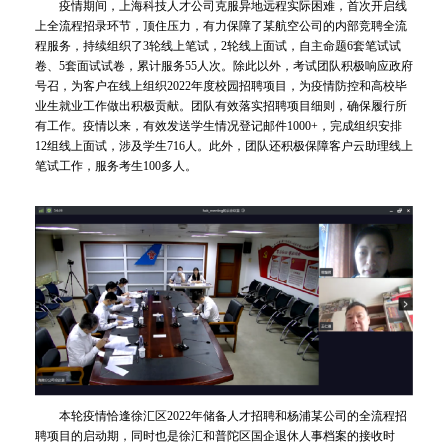
疫情期间，上海科技人才公司克服异地远程实际困难，首次开启线
上全流程招录环节，顶住压力，有力保障了某航空公司的内部竞聘全流
程服务，持续组织了3轮线上笔试，2轮线上面试，自主命题6套笔试试
卷、5套面试试卷，累计服务55人次。除此以外，考试团队积极响应政府
号召，为客户在线上组织2022年度校园招聘项目，为疫情防控和高校毕
业生就业工作做出积极贡献。团队有效落实招聘项目细则，确保履行所
有工作。疫情以来，有效发送学生情况登记邮件1000+，完成组织安排
12组线上面试，涉及学生716人。此外，团队还积极保障客户云助理线上
笔试工作，服务考生100多人。
本轮疫情恰逢徐汇区2022年储备人才招聘和杨浦某公司的全流程招
聘项目的启动期，同时也是徐汇和普陀区国企退休人事档案的接收时