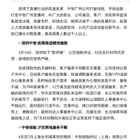
疫情下直播行业的高速发展，中智广州公司打破传统、开拓创新，
打造中智广州直播间，向广大的群众、公司雇员、客户、供应商等提供
集政策法规、党建专栏、职场生活、精英访谈于一身的直播栏目，拓展
人力资源服务宣传新渠道，为品牌宣传、公司产品宣传提供新平台。目
前已播出43期直播，最高观看人数达千人以上。
> 深圳中智 统筹推进精准施策
3月14日，深圳按下“暂停键”，公交地铁停运，社区实行封闭式管
理，疫情防控形势严峻。
在疫情防控的关键时刻，客户服务不间断至关重要。公司坚持以客
户为中心，启动客户服务应急预案，快速调配服务资源，完善VPN远程
办公服务体系，及时响应客户需求，确保居家办公期间发薪不停，服务
不减，为7000多家客户，12万雇员提供精准及时的人力资源服务。在严
峻的疫情封控下，华为东莞项目团队有这样一批逆行者，在公司领导班
子的领导下，砥砺前行、勇于担当，全力保障松山湖园区人事服务中心
平稳运行。面对园区只进不出、交通停运、路口封锁等困难，他们迎难
而上、勇毅前行，最终到达人事服务中心后，克服住宿、生活保障等困
难就地入住，为7天封控期间大项目正常运营发挥了稳定器作用。
> 中智保险 沪京两地服务不断
4月至5月上海全市隔离管控期间，中智保险经纪（上海）有限公司