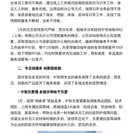
全体员工离司不离岗，通过线上工作模式统筹防疫防控与日常工作，保
证人人到岗，服务在线。运用远程办公等方式，保障日常业务处理不受
限，保质保量地完成了保全、理赔、承保、咨询等日常工作，实现了疫
情期间服务不断档，业务不停歇。
5月的北京疫情形式严峻，责任在肩，困难并没有阻挡中智保险经纪
（上海）有限公司北分公司理赔服务的脚步。公司启动疫情办公应急预
案，采取现场办公与居家远程办公相结合模式，确保理赔服务不中断，
工作效率不打折。整个5月期间，共受理微信端申请的各类理赔案件1919
份，线下理赔955份，均在时限要求内完成赔工作，用有速度、有温度的
服务温暖每一位客户。
二、专业保服务 创新提效能
面对复杂多变的环境，中智用专业的服务保障了业务的推进，用灵
活、创新的产品提升了服务效能，实现了各项业务的逆势增进。
> 中智关爱通 多措并举给予关爱
3月，疫情“倒春寒”突如其来，中智关爱通紧急调集商品团队、技术
团队，上线专属抗疫商城，商城涵盖4大板块：防疫必备、防疫物资、职
场应急、家庭补给，帮助企业第一时间解决员工的抗疫防护保障问题，
传递企业对员工在特殊时期的关切。疫情常态化下，关爱通抗疫商城将
为企业的防疫关怀和健康保障提供长久的、坚实的支持。