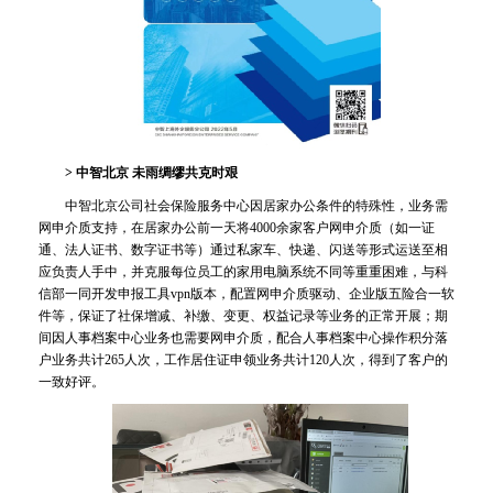
>
中智北京 未雨绸缪共克时艰
中智北京公司社会保险服务中心因居家办公条件的特殊性，业务需
网申介质支持，在居家办公前一天将4000余家客户网申介质（如一证
通、法人证书、数字证书等）通过私家车、快递、闪送等形式运送至相
应负责人手中，并克服每位员工的家用电脑系统不同等重重困难，与科
信部一同开发申报工具vpn版本，配置网申介质驱动、企业版五险合一软
件等，保证了社保增减、补缴、变更、权益记录等业务的正常开展；期
间因人事档案中心业务也需要网申介质，配合人事档案中心操作积分落
户业务共计265人次，工作居住证申领业务共计120人次，得到了客户的
一致好评。