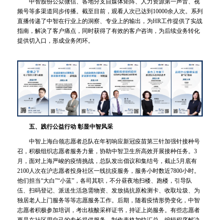
中智股份公众微信、各地分支自媒体矩阵、人力资源第一声音、视
频号等多渠道同步传播。截至目前，观看人次已达到10000余人次。系列
直播传递了中智在行业上的洞察、专业上的输出，为HR工作提供了实战
指南，解决了客户痛点，同时获得了有效的客户咨询，为后续业务转化
提供切入口，形成业务闭环。
五、践行公益行动 彰显中智风采
中智上海白领志愿者总队在年初响应新冠疫苗第三针加强针接种号
召，积极组织志愿者服务力量，协助中智卫生所高效开展接种任务。3
月，面对上海严峻的疫情挑战，总队发出倡议和集结号，截止5月底有
2100人次在沪志愿者投身社区一线抗疫服务，服务小时数近7800小时。
他们担当“大白”“小蓝”，各司其职，不分昼夜地扫楼、跑楼，引导队
伍、扫码登记、派送生活急需物资、发放搞抗原检测卡、收取垃圾、为
独居老人上门服务等等志愿服务工作。后期，随着疫情形势变化，中智
志愿者积极参加培训，考出核酸采样证书，持证上岗服务。有些志愿者
更是在社区用自己的专长提供服务，制作表格加快汇总，编辑程序解决