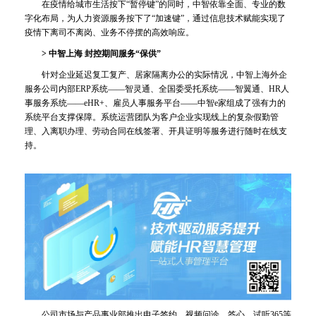
在疫情给城市生活按下“暂停键”的同时，中智依靠全面、专业的数
字化布局，为人力资源服务按下了“加速键”，通过信息技术赋能实现了
疫情下离司不离岗、业务不停摆的高效响应。
>
中智上海 封控期间服务“保供”
针对企业延迟复工复产、居家隔离办公的实际情况，中智上海外企
服务公司内部ERP系统——智灵通、全国委受托系统——智翼通、HR人
事服务系统——eHR+、雇员人事服务平台——中智e家组成了强有力的
系统平台支撑保障。系统运营团队为客户企业实现线上的复杂假勤管
理、入离职办理、劳动合同在线签署、开具证明等服务进行随时在线支
持。
公司市场与产品事业部推出电子签约、视频问诊、答心、试听365等