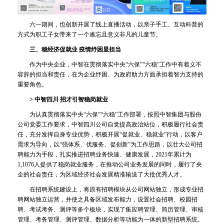
六一期间，也创新开展了线上直播活动，以亲子手工、互动科普的
方式为职工子女带来了一个难忘且意义非凡的儿童节。
三、稳经济促就业 疫情纾困显担当
作为中央企业，中智在贯彻落实中央“六保”“六稳”工作中有着义不
容辞的担当和责任，在为企业纾困、为政府助力方面承担着智力支持的
重要角色。
> 中智四川 招才引智稳岗就业
为认真贯彻落实中央“六保”“六稳”工作部署，按照中智集团与股份
公司党委工作要求，中智四川公司自觉提高政治站位，积极履行社会责
任，充分发挥自身专业优势，积极开展“促就业、稳就业”行动，以客户
需求为导向，以“强体系、优服务、促创新”为工作思路，以壮大公司招
聘能力为手段，扎实推进招聘业务快速、健康发展，2021年累计为
1,1076人提供了稳岗就业服务，在推动公司业务发展的同时，履行了央
企的社会责任，为区域经济社会发展精准输送了大批优秀人才。
在招聘系统建设上，将原有招聘模块从公司网站独立，形成专业招
聘网站独立运营，并使之具备区域发布能力，设置社会招聘、校园招
聘、考试考务、测评等多个板块，实现了集应聘管理、简历管理、审核
管理、考务管理、测评管理、数据分析等功能为一体的新型招聘系统。