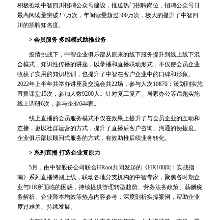
积极推动中智四川招聘公众号建设，推送热门招聘岗位，招聘公众号日
最高阅读量突破2.7万次，年阅读量超过300万次，极大的提升了中智四
川的招聘知名度。
> 会员服务 多维模式助推业务
疫情挑战下，中智企业俱乐部从原来的线下服务提升到线上线下混
合模式，知识性传播的讲座，以录播和直播联动形式，不仅使会员企业
收获了实用的知识培训，也提升了中智在客户企业中的口碑和形象。
2022年上半年共举办讲座及交流会共22场，参与人次10870；策划到实施
直播课堂15次，参加人数9200人。针对复工复产、居家办公等话题实施
线上调研6次，参与企业644家。
线上直播的会员服务模式不仅在效果上提升了与会员企业的互动和
连接，更以社群运营的方式，提升了直播后客户咨询、沟通的便捷度。
企业俱乐部以顾问式服务的方式，有效助推后续业务转化。
> 系列直播 打造企业复原力
5月，由中智股份公司联合HRoot共同发起的《HR100问：实战指
南》系列直播特别上线，联动各地分支机构的中智专家，聚焦各时期企
业与HR所面临的困惑，持续提供管理转型趋势、劳务法务政策、薪酬税
务解析、企业降本增效等热点内容参考，深度剖析实操案例，帮助企业
度过难关、持续发展。