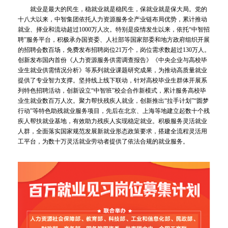
就业是最大的民生，稳就业就是稳民生，保就业就是保大局。党的
十八大以来，中智集团依托人力资源服务全产业链布局优势，累计推动
就业、择业和流动超过1000万人次。特别是疫情发生以来，依托“中智招
聘”服务平台，积极承办国资委、人社部等国家部委和地方政府组织开展
的招聘会数百场，免费发布招聘岗位21万个，岗位需求数超过130万人。
创新发布国内首份《人力资源服务供需调查报告》《中央企业与高校毕
业生就业供需情况分析》等系列就业课题研究成果，为推动高质量就业
提供了专业智力支撑。坚持线上线下联动，针对高校毕业生群体开展系
列特色招聘活动，创新设立“中智班”校企合作新模式，累计服务高校毕
业生就业数百万人次。聚力帮扶残疾人就业，创新推出“拉手计划”“圆梦
行动”等特色助残就业服务项目，先后在北京、上海等地建立起数十个残
疾人帮扶就业基地，有效助力残疾人实现稳定就业。积极服务灵活就业
人群，全面落实国家规范发展新就业形态政策要求，搭建全流程灵活用
工平台，为数十万灵活就业劳动者提供了依法合规的就业服务。