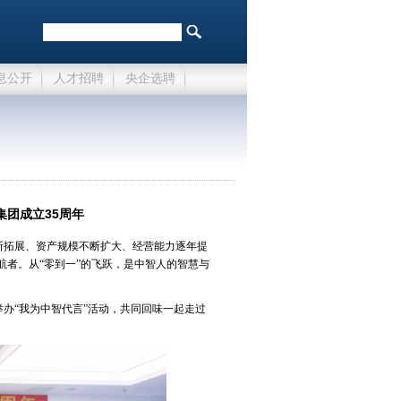
息公开
人才招聘
央企选聘
集团成立35周年
不断拓展、资产规模不断扩大、经营能力逐年提
航者。从“零到一”的飞跃，是中智人的智慧与
办“我为中智代言”活动，共同回味一起走过