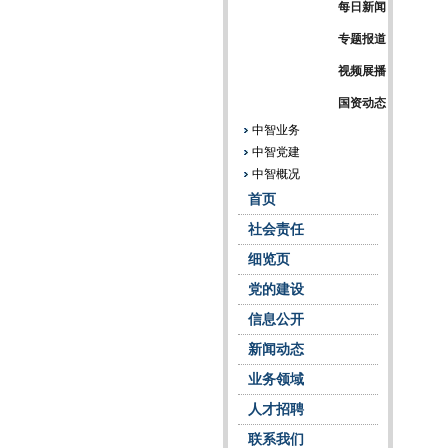
每日新闻
专题报道
视频展播
国资动态
中智业务
中智党建
中智概况
首页
社会责任
细览页
党的建设
信息公开
新闻动态
业务领域
人才招聘
联系我们