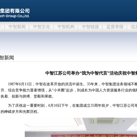
务
中智新闻
中智文化
中智机构
中智链接
监督举报
信
智新闻
中智江苏公司举办“我为中智代言”活动庆祝中智
1987年6月11日，中智在改革开放的洪流中诞生。35年来，中智集团业务领域
升、综合竞争能力显著增强，从“小羊圈”起步，到成长为中国人力资源服务行业的领
执着、创新与拼搏、坚毅和果敢。
为了庆祝这一重要时刻，6月10日下午，在集团成立35周年前夕，中智江苏公司举
的峥嵘岁月和光辉历程。