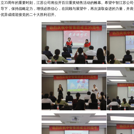
立35周年的重要时刻，江苏公司将拉开百日重奖销售活动的帷幕。希望中智江苏公
导下，保持战略定力，增强必胜信心，在回顾与展望中，再次汲取奋进的力量，并肩
优异成绩迎接党的二十大胜利召开。