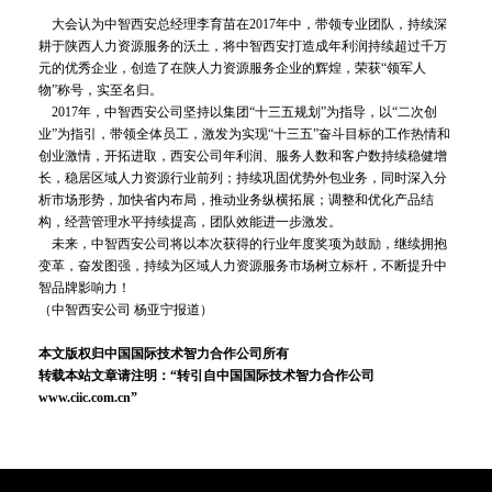
大会认为中智西安总经理李育苗在2017年中，带领专业团队，持续深
耕于陕西人力资源服务的沃土，将中智西安打造成年利润持续超过千万
元的优秀企业，创造了在陕人力资源服务企业的辉煌，荣获“领军人
物”称号，实至名归。
2017年，中智西安公司坚持以集团“十三五规划”为指导，以“二次创
业”为指引，带领全体员工，激发为实现“十三五”奋斗目标的工作热情和
创业激情，开拓进取，西安公司年利润、服务人数和客户数持续稳健增
长，稳居区域人力资源行业前列；持续巩固优势外包业务，同时深入分
析市场形势，加快省内布局，推动业务纵横拓展；调整和优化产品结
构，经营管理水平持续提高，团队效能进一步激发。
未来，中智西安公司将以本次获得的行业年度奖项为鼓励，继续拥抱
变革，奋发图强，持续为区域人力资源服务市场树立标杆，不断提升中
智品牌影响力！
（中智西安公司 杨亚宁报道）
本文版权归中国国际技术智力合作公司所有
转载本站文章请注明：“转引自中国国际技术智力合作公司
www.ciic.com.cn”