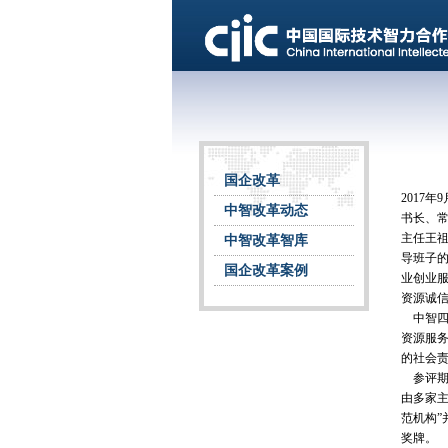
国企改革
2017
中智改革动态
书长、
主任王
中智改革智库
导班子的
国企改革案例
业创业服
资源诚信
中智四
资源服
的社会
参评期
由多家主
范机构
奖牌。