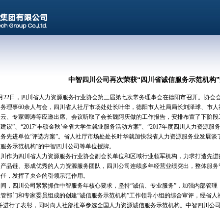
中智四川公司再次荣获“四川省诚信服务示范机构
年9月22日，四川省人力资源服务行业协会第三届第七次常务理事会在德阳市召开。协
常务理事60余人与会，四川省人社厅市场处处长叶华，德阳市人社局局长刘泽球、市
祖云、专家卿涛等应邀出席。会议听取了会长魏阿庆做的工作报告，安排布置了下阶段
建议”、“2017‘丰硕金秋’全省大学生就业服务活动方案”、“2017年度四川人力资源服务
务先进单位’评选方案”。省人社厅市场处处长叶华就加快我省人力资源服务业发展谈了意见
服务示范机构”的中智四川公司等单位授牌。
川作为四川省人力资源服务行业协会副会长单位和区域行业领军机构，力求打造先进
务产品链、形成优秀的人力资源服务团队，四川公司连续多年经营业绩突出，整体服务
责任，发挥了央企的引领示范作用。
间，四川公司紧紧抓住中智服务年核心要求，坚持“诚信、专业服务”，加强内部管理
管部门和专家委员组成的创建“诚信服务示范机构”工作领导小组的综合审评，经省人社厅批
”并进行了表彰，同时向人社部推举参选全国人力资源诚信服务示范机构。中智四川公