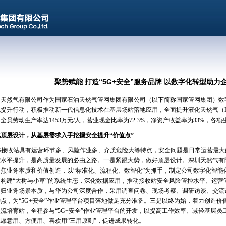
聚势赋能 打造“5G+安全”服务品牌 以数字化转型助力
然气有限公司作为国家石油天然气管网集团有限公司（以下简称国家管网集团）数
提升行动，积极推动新一代信息化技术在基层场站落地应用，全面提升液化天然气（LN
全员劳动生产率达1453万元/人，营业现金比率为72.3%，净资产收益率为33%，
层设计，从基层需求入手挖掘安全提升“价值点”
接收站具有运营环节多、风险作业多、介质危险大等特点，安全问题是日常运营最大
控水平提升，是高质量发展的必由之路。一是紧跟大势，做好顶层设计。深圳天然气有
聚焦业务本质和价值创造，以“标准化、流程化、数智化”为抓手，制定公司数字化智能
，构建“大树与小草”的系统生态，深化数据应用，推动接收站安全风险管控水平、运营
回归业务场景本质，与华为公司深度合作，采用调查问卷、现场考察、调研访谈、交流
点，为“5G+安全”作业管理平台项目落地做足充分准备。三是以终为始，着力创造价值
流培育站，全程参与“5G+安全”作业管理平台的开发，以提高工作效率、减轻基层
愿意用、方便用、喜欢用“三用原则”，促进成果转化。