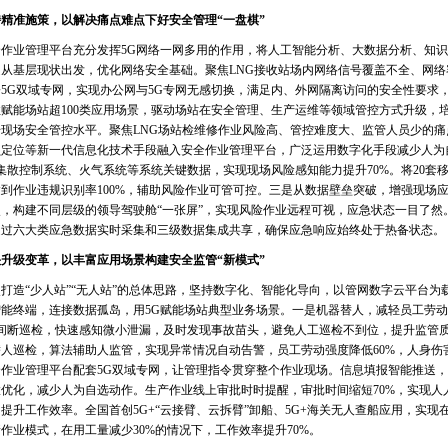
准施策，以解决痛点难点下好安全管理“一盘棋”
业管理平台充分发挥5G网络一网多用的作用，将人工智能分析、大数据分析、知识
从基层现状出发，优化网络安全基础。聚焦LNG接收站场内网络信号覆盖不全、网络
5G双域专网，实现办公网与5G专网无感切换，满足内、外网隔离访问的安全性要求
赋能场站超100类应用场景，驱动场站在安全管理、生产运维等领域管控方式升级，
现场安全管控水平。聚焦LNG场站检维修作业风险高、管控难度大、监管人员少的痛
员定位等新一代信息化技术手段融入安全作业管理平台，广泛运用数字化手段减少人为
个集散控制系统、火气系统等系统关键数据，实现现场风险感知能力提升70%。将20套
到作业违规识别率100%，辅助风险作业可管可控。三是从数据壁垒突破，增强现场
点，构建不同层级的领导驾驶舱“一张屏”，实现风险作业远程可视，应急状态一目了然
通过六大类应急数据实时采集和三级数据集成共享，确保应急响应始终处于热备状态。
级变革，以丰富应用场景构建安全监管“新模式”
“少人站”“无人站”的总体思路，坚持数字化、智能化导向，以管网数字云平台为载
能终端，连接数据孤岛，用5G赋能场站典型业务场景。一是机器替人，减轻员工劳动
不间断巡检，快速感知微小泄漏，及时发现事故苗头，避免人工巡检不到位，提升监管质
替人巡检，算法辅助人监管，实现异常情况自动告警，员工劳动强度降低60%，人身伤
作业管理平台配套5G双域专网，让管理指令贯穿整个作业现场。信息填报智能推送，5
置优化，减少人为自选动作。生产作业线上审批时时提醒，审批时间缩短70%，实现人
提升工作效率。全国首创5G+“云接臂、云拆臂”卸船、5G+海关无人查船应用，实现
作业模式，在用工量减少30%的情况下，工作效率提升70%。