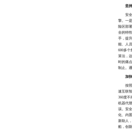
坚持精
安全作
擎。一是
险区部署
全的特性
手，提升
能、人
600多
算法，达
时的痛
制止。
加快升
按照打造
速互联智
360度
机器代
误。安全
化、内
新助人，
船，创新