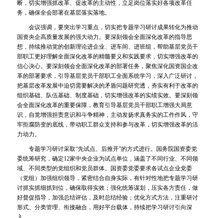
断，切实增强抓改革、促改革的主动性，立足岗位落实好各项改革任
务，确保全会部署在基层落实落地。
会议强调，要突出学习重点，切实把专题学习研讨成果转化为推动
国资央企高质量发展的强大动力。要深刻领会全面深化改革的指导思
想，持续推动党的创新理论进企业、进车间、进班组，帮助基层党员干
部职工更好理解全面深化改革的精髓要义和实践要求，切实增强改革的
信心决心。要深刻领会全面深化改革的部署任务，聚焦深化国资国企改
革的部署要求，引导基层党员干部职工全面系统学习，深入广泛研讨，
把基层改革发展中迫切需要解决的矛盾问题研究透，夯实有利于改革的
组织基础、队伍基础、制度基础，切实增强改革的实绩实效。要深刻领
会全面深化改革的重要保障，教育引导基层党员干部职工增强大局意
识，自觉增强担责意识和斗争精神，主动发扬求真务实的工作作风，守
牢拒腐防变的底线，带动职工群众支持和参与改革，切实增强改革的活
力动力。
专题学习研讨采取“先试点、后推开”的方式进行。国务院国资委党
委统筹研究，确定12家中央企业为试点单位，涵盖了不同行业、不同领
域、不同类型的党组织和党员群体。国资委党委要求各试点企业党委
（党组）加强组织领导，紧密结合自身实际，有针对性地把专题学习研
讨抓实抓细抓到位，确保取得实效；强化统筹谋划，压实各方责任，做
好督促指导，加强总结评估，及时总结经验；优化方式方法，注重研讨
形式、分类管理、衔接融合，用好平台载体，持续把学习研讨引向深
入。