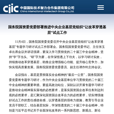
国务院国资委党委部署推进中央企业基层党组织“让改革穿透基
层”试点工作
11月4日，国务院国资委党委召开中央企业基层党组织“让改革穿透
基层”专题学习研讨试点工作部署会。国务院国资委党委书记、主任张玉
卓出席会议并讲话强调，要深入学习贯彻党的二十届三中全会精神，坚
持“学”字当头、“研”字为要，在学深悟透上下功夫，以学习研讨实效，
持续推动改革穿透基层，助推企业增强核心功能、提升核心竞争力，加
快实现高质量发展。国务院国资委党委委员、副主任谭作钧主持会议。
会议指出，基层是贯彻落实全会精神的“最后一公里”，国务院国资
委党委将专题学习研讨，作为中央企业基层单位学习贯彻党的二十届三
中全会精神的重要举措。要提高政治站位，深刻认识开展专题学习研讨
是推动全会精神落实落地的必然要求，是落实国资国企改革任务到边到
底的必然要求，是汇聚深化国资国企改革合力的必然要求，切实增强做
好试点工作的责任感使命感，以穿透基层的强有力措施，教育引导企业
党员干部职工，结合基层实际，学深悟透党的二十届三中全会精神，特
别是习近平总书记关于全面深化改革的一系列新思想、新观点、新论