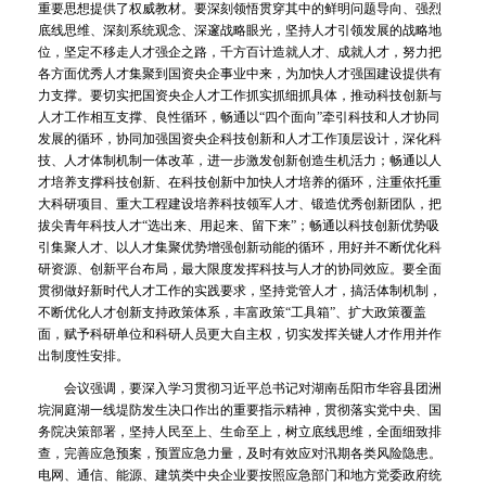
重要思想提供了权威教材。要深刻领悟贯穿其中的鲜明问题导向、强烈
底线思维、深刻系统观念、深邃战略眼光，坚持人才引领发展的战略地
位，坚定不移走人才强企之路，千方百计造就人才、成就人才，努力把
各方面优秀人才集聚到国资央企事业中来，为加快人才强国建设提供有
力支撑。要切实把国资央企人才工作抓实抓细抓具体，推动科技创新与
人才工作相互支撑、良性循环，畅通以“四个面向”牵引科技和人才协同
发展的循环，协同加强国资央企科技创新和人才工作顶层设计，深化科
技、人才体制机制一体改革，进一步激发创新创造生机活力；畅通以人
才培养支撑科技创新、在科技创新中加快人才培养的循环，注重依托重
大科研项目、重大工程建设培养科技领军人才、锻造优秀创新团队，把
拔尖青年科技人才“选出来、用起来、留下来”；畅通以科技创新优势吸
引集聚人才、以人才集聚优势增强创新动能的循环，用好并不断优化科
研资源、创新平台布局，最大限度发挥科技与人才的协同效应。要全面
贯彻做好新时代人才工作的实践要求，坚持党管人才，搞活体制机制，
不断优化人才创新支持政策体系，丰富政策“工具箱”、扩大政策覆盖
面，赋予科研单位和科研人员更大自主权，切实发挥关键人才作用并作
出制度性安排。
会议强调，要深入学习贯彻习近平总书记对湖南岳阳市华容县团洲
垸洞庭湖一线堤防发生决口作出的重要指示精神，贯彻落实党中央、国
务院决策部署，坚持人民至上、生命至上，树立底线思维，全面细致排
查，完善应急预案，预置应急力量，及时有效应对汛期各类风险隐患。
电网、通信、能源、建筑类中央企业要按照应急部门和地方党委政府统