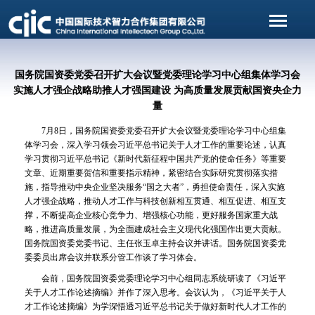
国务院国资委党委召开扩大会议暨党委理论学习中心组集体学习会
实施人才强企战略助推人才强国建设 为高质量发展贡献国资央企力
量
7月8日，国务院国资委党委召开扩大会议暨党委理论学习中心组集
体学习会，深入学习领会习近平总书记关于人才工作的重要论述，认真
学习贯彻习近平总书记《新时代新征程中国共产党的使命任务》等重要
文章、近期重要贺信和重要指示精神，紧密结合实际研究贯彻落实措
施，指导推动中央企业坚决服务“国之大者”，勇担使命责任，深入实施
人才强企战略，推动人才工作与科技创新相互贯通、相互促进、相互支
撑，不断提高企业核心竞争力、增强核心功能，更好服务国家重大战
略，推进高质量发展，为全面建成社会主义现代化强国作出更大贡献。
国务院国资委党委书记、主任张玉卓主持会议并讲话。国务院国资委党
委委员出席会议并联系分管工作谈了学习体会。
会前，国务院国资委党委理论学习中心组同志系统研读了《习近平
关于人才工作论述摘编》并作了深入思考。会议认为，《习近平关于人
才工作论述摘编》为学深悟透习近平总书记关于做好新时代人才工作的