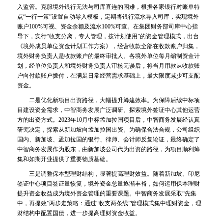
入监管。克服境外银行无法与司库直连的困难，根据各家银行对账单特
点“一行一策”设置自动导入模板，定期将银行流水导入司库，实现境外
账户100%可视、资金余额及流水100%可查。在集团财务部司库中心指
导下，实行“收支分离，专人管理，按计划使用”的资金管理模式，出台
《境外成员单位资金计划工作方案》，经营收款全部在收款账户归集，
境外财务负责人是收款账户的最终审批人。各境外单位每月编制资金计
划，经单位负责人和境外财务负责人审核无误后，将当月用款从收款账
户向付款账户拨付，在满足日常经营需求基础上，最大限度减少可支配
资金。
二是优化新项目出资路径，大幅提升筹建效率。为保障后续中标项
目建设资金需求，中智商务发展广泛调研、探索境外签证中心其他运营
方的出资方式。2023年10月中标孟加拉国项目后，中智商务发展经认真
研究决定，探索从新加坡向孟加拉国出资。为确保合法合规，公司组织
国内、新加坡、孟加拉国的银行、律师、会计师反复论证，最终确定了
中智商务发展作为股东，由新加坡公司代为出资的路径，为项目顺利筹
集和如期开业提供了重要物质基础。
三是调整保本型理财结构，显著提高理财效益。随着新加坡、印尼
签证中心项目签证量恢复，境外资金总量逐渐丰裕，如何运用保本理财
提升资金收益成为境外资金管理的重要课题。中智商务发展采取“先集
中，再提效”两步走策略：通过“收支两条线”管理模式集中理财资金，理
财结构中配置国债，进一步提高理财资金收益。