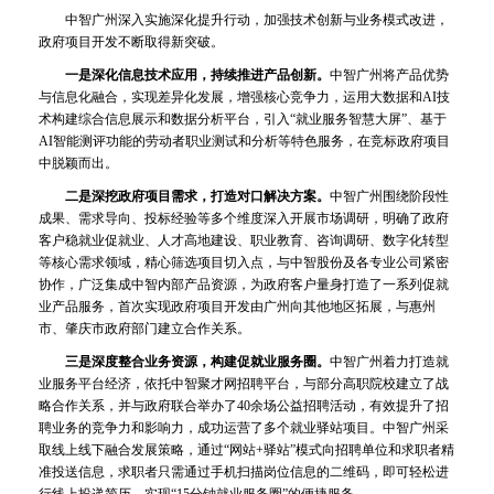
中智广州深入实施深化提升行动，加强技术创新与业务模式改进，
政府项目开发不断取得新突破。
一是深化信息技术应用，持续推进产品创新。
中智广州将产品优势
与信息化融合，实现差异化发展，增强核心竞争力，运用大数据和AI技
术构建综合信息展示和数据分析平台，引入“就业服务智慧大屏”、基于
AI智能测评功能的劳动者职业测试和分析等特色服务，在竞标政府项目
中脱颖而出。
二是深挖政府项目需求，打造对口解决方案。
中智广州围绕阶段性
成果、需求导向、投标经验等多个维度深入开展市场调研，明确了政府
客户稳就业促就业、人才高地建设、职业教育、咨询调研、数字化转型
等核心需求领域，精心筛选项目切入点，与中智股份及各专业公司紧密
协作，广泛集成中智内部产品资源，为政府客户量身打造了一系列促就
业产品服务，首次实现政府项目开发由广州向其他地区拓展，与惠州
市、肇庆市政府部门建立合作关系。
三是深度整合业务资源，构建促就业服务圈。
中智广州着力打造就
业服务平台经济，依托中智聚才网招聘平台，与部分高职院校建立了战
略合作关系，并与政府联合举办了40余场公益招聘活动，有效提升了招
聘业务的竞争力和影响力，成功运营了多个就业驿站项目。中智广州采
取线上线下融合发展策略，通过“网站+驿站”模式向招聘单位和求职者精
准投送信息，求职者只需通过手机扫描岗位信息的二维码，即可轻松进