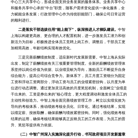
中心三大共享中心，形成全面支持业务发展的服务体系。业务共享中心
和服务共享中心承担“中台”职责，随客户需求变化提供一体化服务，全
力赋能业务发展；行政管理中心作为传统职能部门，确保公司日常运营
的顺利进行。
二是落实干部选拔任用“能上能下”，纵深推进人才梯队建设。
中智
上海以构建更高效、更合理的人才配置机制，进一步激发员工潜力和创
新活力为目标，积极推进全体员工竞聘上岗工作。调整后，干部员工更
加精简高效，年龄结构实现有效优化。
三是完善薪酬绩效制度，适应新时代发展新需要。中智上海从实际
出发，制定了薪酬绩效有关三项重要管理制度。全新的薪酬绩效管理体
系坚持以岗位价值为依据、以业绩贡献为导向，激励员工不断提升自身
综合能力，提高公司综合竞争力。新体系下，员工月度工资细分为固定
工资和浮动工资两部分，浮动工资与员工的业绩紧密挂钩，以月度为单
位进行动态调整。通过更加灵活高效的月度奖惩机制，全面树立“业绩是
干出来的、工资是挣出来的”核心理念，更大程度调动和激发全体员工的
主动性和创造力。中智上海全面完善绩效管理工作，树立以实绩实效为
导向的考核体系，推动绩效考核全员化、日常化。通过考核结果，实现
以绩定薪、按效取酬，确保薪酬与绩效紧密挂钩。同时，强化绩效考核
结果的运用，确保考核结果能够真正反映员工的工作表现，为员工的晋
升、奖惩等提供有力依据。
（二）中智广州深入实施深化提升行动，书写政府项目开发新篇章