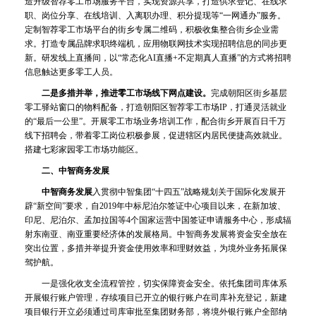
造升级智荐零工市场服务平台，实现资源共享，打造供求登记、在线求
职、岗位分享、在线培训、入离职办理、积分提现等“一网通办”服务。
定制智荐零工市场平台的街乡专属二维码，积极收集整合街乡企业需
求。打造专属品牌求职终端机，应用物联网技术实现招聘信息的同步更
新。研发线上直播间，以“常态化AI直播+不定期真人直播”的方式将招聘
信息触达更多零工人员。
二是多措并举，推进零工市场线下网点建设。
完成朝阳区街乡基层
零工驿站窗口的物料配备，打造朝阳区智荐零工市场IP，打通灵活就业
的“最后一公里”。开展零工市场业务培训工作，配合街乡开展百日千万
线下招聘会，带着零工岗位积极参展，促进辖区内居民便捷高效就业。
搭建七彩家园零工市场功能区。
二、中智商务发展
中智商务发展
入贯彻中智集团“十四五”战略规划关于国际化发展开
辟“新空间”要求，自2019年中标尼泊尔签证中心项目以来，在新加坡、
印尼、尼泊尔、孟加拉国等4个国家运营中国签证申请服务中心，形成辐
射东南亚、南亚重要经济体的发展格局。中智商务发展将资金安全放在
突出位置，多措并举提升资金使用效率和理财效益，为境外业务拓展保
驾护航。
一是强化收支全流程管控，切实保障资金安全。依托集团司库体系
开展银行账户管理，存续项目已开立的银行账户在司库补充登记，新建
项目银行开立必须通过司库审批至集团财务部，将境外银行账户全部纳