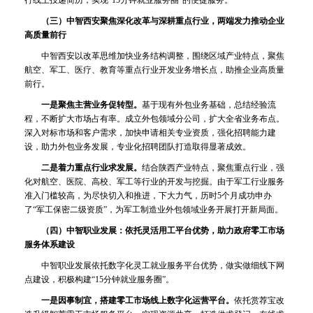
行线上投递简历，实现“15分钟就业服务圈”的便捷服务。
（三）中智西安聚焦深化改革与深耕重点行业，两端发力推动企业
高质量前行
中智西安以改革思维加快业务结构调整，围绕区域产业特点，聚焦
航空、军工、医疗、教育等重点行业开发业务增长点，助推企业高质量
前行。
一是聚焦主营业务促转型。
基于现有外包业务基础，总结经验流
程，不断扩大市场占有率。成立外包领域分公司，扩大全省业务布点。
深入对标市场和客户需求，加快申请相关专业资质，强化招聘能力建
设，助力外包业务发展，专业化招聘团队打造取得显著成效。
二是着力重点行业求发展。
结合陕西产业特点，聚焦重点行业，强
化对航空、医院、高校、军工等行业的开发与挖掘。由于军工行业服务
准入门槛较高，为尽快切入和推进，下大力气，历时5个月成功申办
了“军工保密二级资质”，为军工制造业外包领域业务开展打开新局面。
（四）中智职业发展：依托灵活用工平台优势，助力政府零工市场
服务体系建设
中智职业发展依托数字化灵工就业服务平台优势，做实做细线下网
点建设，积极构建“15分钟就业服务圈”。
一是因事制宜，搭建零工市场线上数字化运营平台。
依托赏荐宝改