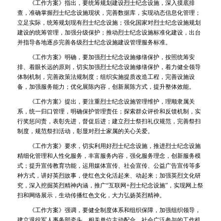
《工作方案》指出，要统筹规划建设烈士纪念设施，深入摸底排
查，准确掌握烈士纪念设施现状，完善数据库，实现动态信息化管理；
立足实际，统筹规划现有烈士纪念设施；强化国家对烈士纪念设施规划
建设的统筹管理，加强分级保护；推动烈士纪念设施标准化建设，出台
并指导各地逐步完善各级烈士纪念设施建设管理服务标准。
《工作方案》明确，要加强烈士纪念设施修缮保护，按照统筹安
排、着眼长远的原则，切实加强烈士纪念设施修缮保护，着力健全领导
体制机制，完善政策法规制度；组织实施提质改造工程，完善设施设
备，加强服务能力；优化展陈内容，创新展陈方式，提升整体效能。
《工作方案》提出，要注重烈士纪念设施管理维护，理顺隶属关
系，统一归口管理，明确保护管理责任；探索群众评价和反馈机制，实
行奖惩问责，表彰先进，督促后进；建立烈士祭扫礼仪规范，完善祭扫
制度，规范祭扫活动，彰显对烈士家属的关心关爱。
《工作方案》要求，切实利用好烈士纪念设施，推进烈士纪念设施
精细化管理和人性化服务，丰富服务内容，强化服务理念，创新服务模
式；提升宣传教育功能，运用媒体宣传、社会宣传、公益广告宣传等多
种方式，讲好英烈故事，使红色文化活起来、动起来；加强英烈文化研
究，深入挖掘英烈精神内涵，推广“互联网+烈士纪念设施”，实现网上祭
扫和网络展示，生动传播红色文化，大力弘扬英烈精神。
《工作方案》强调，要健全制度体系和组织保障，加强组织领导，
建立退役军人事务部牵头、相关单位主动配合、社会广泛参与的工作机