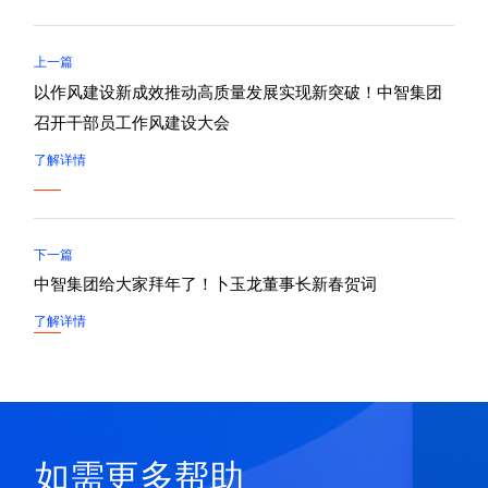
上一篇
以作风建设新成效推动高质量发展实现新突破！中智集团
召开干部员工作风建设大会
了解详情
下一篇
中智集团给大家拜年了！卜玉龙董事长新春贺词
了解详情
如需更多帮助