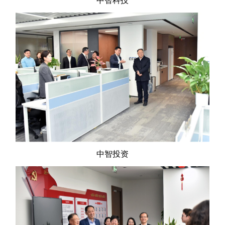
中智科技
中智投资