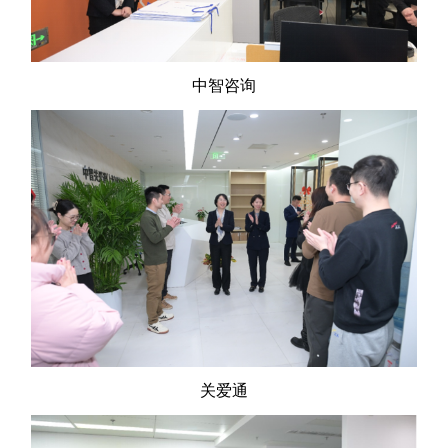
中智咨询
关爱通