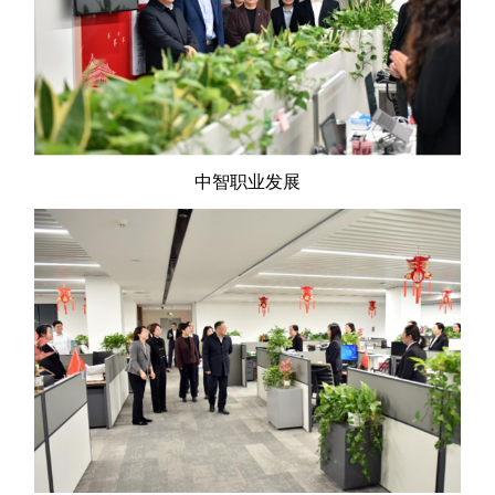
中智职业发展