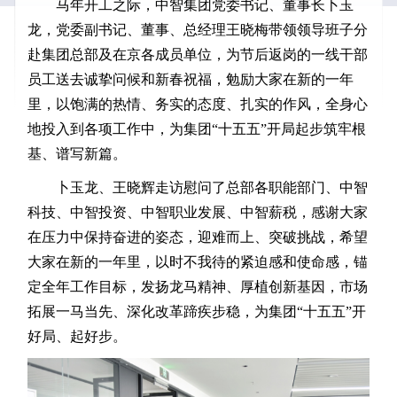
马年开工之际，中智集团党委书记、董事长卜玉
龙，党委副书记、董事、总经理王晓梅带领领导班子分
赴集团总部及在京各成员单位，为节后返岗的一线干部
员工送去诚挚问候和新春祝福，勉励大家在新的一年
里，以饱满的热情、务实的态度、扎实的作风，全身心
地投入到各项工作中，为集团“十五五”开局起步筑牢根
基、谱写新篇。
卜玉龙、王晓辉走访慰问了总部各职能部门、中智
科技、中智投资、中智职业发展、中智薪税，感谢大家
在压力中保持奋进的姿态，迎难而上、突破挑战，希望
大家在新的一年里，以时不我待的紧迫感和使命感，锚
定全年工作目标，发扬龙马精神、厚植创新基因，市场
拓展一马当先、深化改革蹄疾步稳，为集团“十五五”开
好局、起好步。