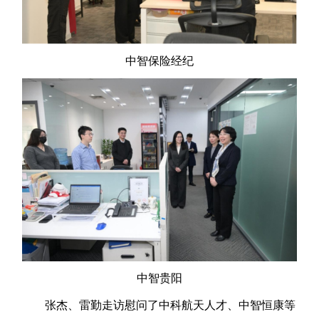
中智保险经纪
中智贵阳
张杰、雷勤走访慰问了中科航天人才、中智恒康等