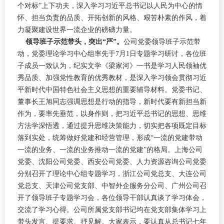
个对标”上下功夫，深入学习习近平总书记以人民为中心的情
怀、担当负责的品质、开拓创新的风格、艰苦朴素的作风，着
力凝聚建设世界一流企业的磅礴力量。
领导班子示范带头，突出“严”。
公司党委领导班子示范带
动，党委理论学习中心组率先于7月1日专题学习研讨，各位班
子成员一致认为，纪实文学《梁家河》一书是学习人民领袖优
秀品质、加强党性教育的优秀教材，是深入学习领会贯彻习近
平新时代中国特色社会主义思想的重要辅导材料。党委书记、
董事长王旭同志强调思想是行动的指导，新时代要有新担当新
作为，要率先垂范，以身作则，把习近平总书记的思想、思维
方法学深悟透，通过提升思维决策能力，切实把各项既定目标
落到实处，统筹做好党建和经营管理，形成“一流的党建带动
一流的业务、一流的业务推动一流的党建”的格局。上海公司
党委、沈阳公司党委、西安公司党委、人力资源咨询公司党委
分别召开了理论中心组专题学习，浙江公司党总支、大连公司
党总支、天津公司党支部、中智外企服务分公司、广州公司召
开了领导班子专题学习会，各位领导干部认真谈了学习体会，
交流了学习心得。公司所属党支部书记均在党支部集体学习上
带头发言、提要求、抒见解。大家表示，要认真从总书记七年