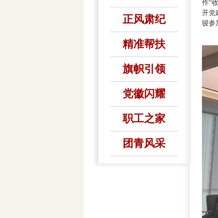
作“
开党
正风肃纪
骏参
精准帮扶
旗帜引领
党徽闪耀
职工之家
团青风采