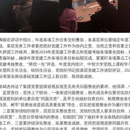
在讲话中指出，年底各项工作任务交织叠加，各基层单位要锚定年度
战。基层党务工作者要把抓好党建工作作为份内之责、当然之责和首要之
大群团工作格局，聚焦2024年度党建工作要点和党建考核各项量化指标
查漏补缺，确保年度党建工作各项任务目标如期完成。要紧盯各项重点工
党建考核整改、“两优一先”评选、年度党内统计、中智大学堂线上课程学
24年度民主生活会、组织生活会、党组织书记抓基层党建工作述职评议、20
标准落实推动基础党建工作迈上新台阶、取得新成效。
杰传达了集团党委提级巡视反馈意见有关问题整改的要求。他强调，
、监督责任，坚持上下联动，一体推进问题整改，相关成员单位要切实担
视巡察到的单位要自觉“同题共答”，及早主动做好自查自纠、检视整改各
自觉。树牢“抓整改就是抓高质量发展”理念，切实把巡视整改作为履行管
。二是要加强组织领导，层层压实整改责任。党组织负责人要亲自挂帅、
一岗双责”，负责分管领域内的整改，职能部门除了做好本专业条线的问题
改工作。三是要持续深化整改，拓展整改成效。坚持把巡视巡察同题共答
力点，坚持把问题整改与公司深化改革、提质增效、管理提升、干部队伍