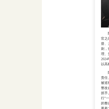
陶骏
官之
督、
刺，
理、
20
以高
陈斌
责任
被巡
整改
抓手
行“
的整
要着