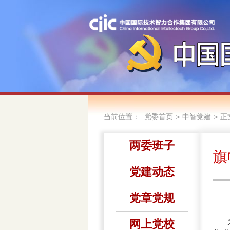
当前位置：
>
>
党委首页
中智党建
正
两委班子
旗
党建动态
党章党规
网上党校
为推