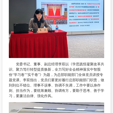
党委书记、董事、副总经理李双以《学思践悟凝聚改革共
识、聚力笃行转型提质焕新，全力写好全会精神落实中智股
份“学习卷”“实干卷”》为题，为总部职能部门全体党员讲授专
题党课。李双指出，党员们要更好履行总部职能部门职责，做
到到位不错位、理事不误事、协调不失调，工作中要以身作
则、担当作为，要统筹兼顾、协调有方，要勤于思考、善于学
习，要廉洁自律、强化作风。