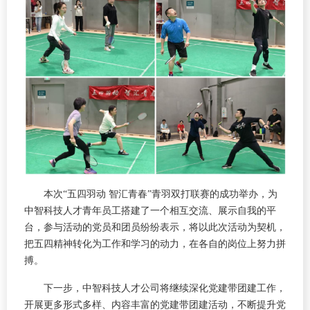
本次“五四羽动 智汇青春”青羽双打联赛的成功举办，为
中智科技人才青年员工搭建了一个相互交流、展示自我的平
台，参与活动的党员和团员纷纷表示，将以此次活动为契机，
把五四精神转化为工作和学习的动力，在各自的岗位上努力拼
搏。
下一步，中智科技人才公司将继续深化党建带团建工作，
开展更多形式多样、内容丰富的党建带团建活动，不断提升党