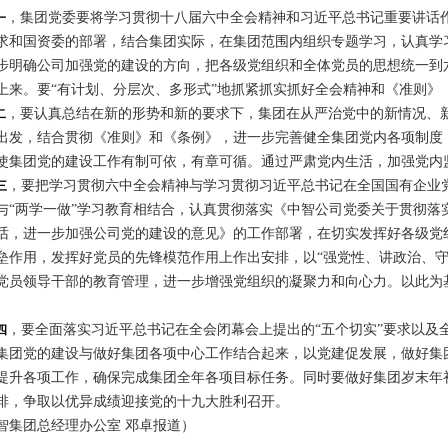
，集团党委要将学习贯彻十八届六中全会精神和习近平总书记重要讲话
一
求和国资委的部署，结合集团实际，在集团范围内组织专题学习，认真学
步明确公司加强党的建设的方向，把各级党组织和全体党员的思想统一到
上来。要“有计划、分层次、多形式”地抓紧抓实抓好全会精神和《准则》
，要认真总结在新的形势和新的要求下，集团在从严治党中的新情况、
二
出发，结合贯彻《准则》和《条例》，进一步完善健全集团党内各项制度
使集团党的建设工作有制可依，有章可循。通过严肃党内生活，加强党内
，要把学习贯彻六中全会精神与学习贯彻习近平总书记在全国国有企业
三
与“两学一做”学习教育相结合，认真贯彻落实《中智公司党委关于贯彻落
话，进一步加强公司党的建设的意见》的工作部署，在切实发挥好各级党
垒作用，发挥好党员的先锋模范作用上作出安排，以“强党性、讲政治、守
党员领导干部的教育管理，进一步增强党组织的凝聚力和向心力。以此为
。
，要全面落实习近平总书记在全会闭幕会上提出的“五个切实”要求以及
四
集团党的建设与做好集团各项中心工作结合起来，以党建促发展，做好集
提升各项工作，确保完成集团全年各项目标任务。同时要做好集团岁末年
排，争取以优异成绩迎接党的十九大胜利召开。
智集团总经理办公室 邓卓报道）