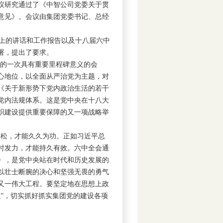
议研究通过了《中智公司党委关于贯
意见》。会议由集团党委书记、总经
上的讲话和工作报告以及十八届六中
署，提出了要求。
的一次具有重要里程碑意义的会
心地位，以全面从严治党为主题，对
《关于新形势下党内政治生活的若干
党内法规体系。这是党中央在十八大
织建设提供重要保障的又一项战略举
放松，才能久久为功。正如习近平总
时发力，才能持久有效。六中全会通
》，是党中央站在时代和历史发展的
以壮士断腕的决心和坚强无畏的勇气
又一伟大工程。要坚定地在思想上政
”，切实抓好抓实集团党的建设各项