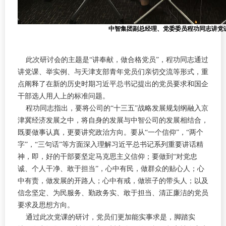
中智集团副总经理、党委委员程功同志讲党
此次研讨会的主题是“讲奉献，做合格党员”，程功同志通过
讲党课、举实例、与天津支部青年党员们亲切交流等形式，重
点阐释了在新的历史时期习近平总书记提出的党员要求和国企
干部选人用人上的标准问题。
程功同志指出，要将公司的“十三五”战略发展规划纲融入京
津冀经济发展之中，将自身的发展与中智公司的发展相结合，
既要做事认真，更要讲究政治方向。要从“一个信仰”，“两个
字”，“三句话”等方面深入理解习近平总书记系列重要讲话精
神，即，好的干部要坚定马克思主义信仰；要做到“对党忠
诚、个人干净、敢于担当”，心中有民，做群众的贴心人；心
中有责，做发展的开路人；心中有戒，做班子的带头人；以及
信念坚定、为民服务、勤政务实、敢于担当、清正廉洁的党员
要求及思想方向。
通过此次党课的研讨，党员们更加能实事求是，脚踏实