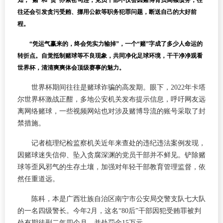
知，“赌”和“贪”亦紧密勾连，党员干部不仅会因赌博背负高额债务，往
往还会引发贪污受贿、挪用公款等职务犯罪问题，断送自己的大好前
程。
“凭运气赢来的，终会凭实力输掉”，一个“赌”字成了多少人命运的
转折点。自觉抵制赌球等不良现象，共同净化足球环境，干干净净观看
世界杯，清清爽爽体会顶级赛事的魅力。
世界杯期间往往是赌球诈骗的高发期。眼下，2022年卡塔
尔世界杯激战正酣，多地公安机关发布提示信息，呼吁网友远
离网络赌球，一些视频网站也对涉及赌博导流的账号采取了封
禁措施。
记者梳理纪检监察机关近年来查处的违纪违法案例发现，
因赌球迷失信仰、坠入贪腐深渊的党员干部并不鲜见。铲除赌
球等歪风邪气的生存土壤，加强对年轻干部教育管理监督，依
然任重道远。
陈科，本是广西壮族自治区南宁市公安局交警支队七大队
的一名四级警长。今年2月，这名“80后”干部因犯受贿罪被判
处有期徒刑二年四个月，并处罚金15万元。