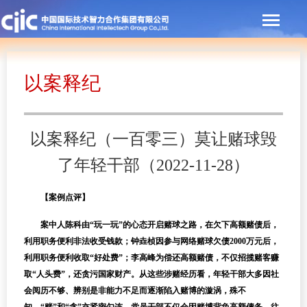
以案释纪
以案释纪（一百零三）莫让赌球毁
了年轻干部（2022-11-28）
【案例点评】
案中人陈科由“玩一玩”的心态开启赌球之路，在欠下高额赌债后，
利用职务便利非法收受钱款；钟垚桢因参与网络赌球欠债2000万元后，
利用职务便利收取“好处费”；李高峰为偿还高额赌债，不仅招揽赌客赚
取“人头费”，还贪污国家财产。从这些涉赌经历看，年轻干部大多因社
会阅历不够、辨别是非能力不足而逐渐陷入赌博的漩涡，殊不