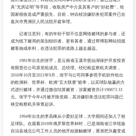
具“无房证明”等手段，收取房产中介及其客户的“好处费”，给
国家税收造成严重损失。目前，钟垚桢涉嫌职务犯罪案件已在
嘉兴市秀洲区人民法院开庭审理。
记者注意到，有的年轻干部不仅是网络赌球的参与者，还
成为线下赌局的策划组织者。更有甚者，通过帮博彩网站招揽
赌客抽成牟利，在违法犯罪的道路上越走越远。
1981年出生的张宇，是云南省玉溪市抚仙湖保护开发投资
有限责任公司原党组成员、总经理。经纪检监察机关调查，
2016年10月至2021年9月，张宇与公司同事参照手机软件给出
的欧洲杯、世界杯、欧洲“五大联赛”赔率，以买球队输赢的方
式进行赌球，并通过微信结算赌资，涉案赌资共计190873.33
元。张宇于今年4月被开除党籍，其涉嫌职务违法犯罪问题已
移交检察机关审查起诉。
1994年出生的李高峰从小爱好足球，大学期间还加入了校
足球队。在观看2018年俄罗斯世界杯时，已是湖南省江华瑶族
自治县城北公司工作人员的他开始接触赌球，逐渐把兴趣变成