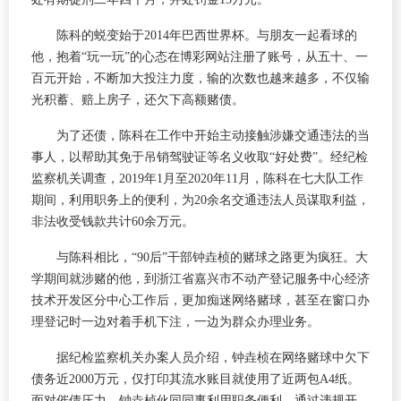
陈科的蜕变始于2014年巴西世界杯。与朋友一起看球的
他，抱着“玩一玩”的心态在博彩网站注册了账号，从五十、一
百元开始，不断加大投注力度，输的次数也越来越多，不仅输
光积蓄、赔上房子，还欠下高额赌债。
为了还债，陈科在工作中开始主动接触涉嫌交通违法的当
事人，以帮助其免于吊销驾驶证等名义收取“好处费”。经纪检
监察机关调查，2019年1月至2020年11月，陈科在七大队工作
期间，利用职务上的便利，为20余名交通违法人员谋取利益，
非法收受钱款共计60余万元。
与陈科相比，“90后”干部钟垚桢的赌球之路更为疯狂。大
学期间就涉赌的他，到浙江省嘉兴市不动产登记服务中心经济
技术开发区分中心工作后，更加痴迷网络赌球，甚至在窗口办
理登记时一边对着手机下注，一边为群众办理业务。
据纪检监察机关办案人员介绍，钟垚桢在网络赌球中欠下
债务近2000万元，仅打印其流水账目就使用了近两包A4纸。
面对催债压力，钟垚桢伙同同事利用职务便利，通过违规开