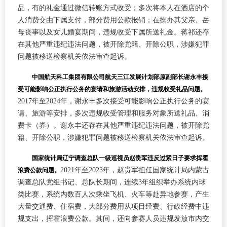
品，有的礼金通过微信转账方式收受；多次将本人在酒店的个
人消费交由下属支付，部分费用公款报销；在操办其父亲、岳
母丧事以及女儿婚宴期间，违规收受下属所送礼金。蒋祁还存
在其他严重违纪违法问题，被开除党籍、开除公职，涉嫌犯罪
问题被移送检察机关依法审查起诉。
中国航天科工集团有限公司航天三江发展计划部原副部长谢永丰接
受可能影响公正执行公务的宴请和旅游活动安排，违规收受礼品问题。
2017年至2024年，谢永丰多次接受可能影响公正执行公务的宴
请、旅游等安排，多次违规收受管理和服务对象所送礼品、消
费卡（券）。谢永丰还存在其他严重违纪违法问题，被开除党
籍、开除公职，涉嫌犯罪问题被移送检察机关依法审查起诉。
国家统计局辽宁调查总队一级巡视员赵贵军违反过紧日子要求挥霍
2021年至2023年，赵贵军担任国家统计局内蒙古
浪费公款问题。
调查总队党组书记、总队长期间，连续3年组织举办系统内球
类比赛，系统内数百人次乘坐飞机、火车等赴异地参赛，产生
大量交通费、住宿费，大部分费用从项目经费、行政经费中违
规支出，挥霍浪费公款。其间，还向参赛人员违规发放市内交