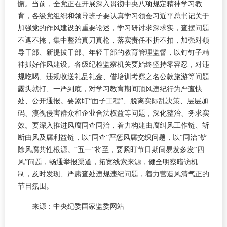
懈。当前，全党正在开展深入贯彻中央八项规定精神学习教
育，各级党组织和领导班子要认真学习领会习近平总书记关于
加强党的作风建设的重要论述，学习研讨求深求实，查摆问题
不遮不掩，集中整治真刀真枪，落实责任不折不扣，加强对领
导干部、新提拔干部、年轻干部的教育管理监督，以钉钉子精
神抓好作风建设。各级纪检监察机关要始终坚持零容忍，对违
规吃喝、违规收送礼品礼金、借培训考察之名公款旅游等问题
露头就打、一严到底，对学习教育期间顶风违纪行为严查快
处、公开通报。要紧盯“面子工程”、脱离实际乱决策、层层加
码、漠视侵害群众和企业合法权益等问题，深化整治、务求实
效。要深入推进风腐同查同治，着力构建由腐纠风工作链、斩
断由风及腐利益链，以“同查”严惩风腐交织问题，以“同治”铲
除风腐共性根源。“五一”将至，要紧盯节日期间易发多发“四
风”问题，畅通举报渠道，拓宽线索来源，健全明察暗访机
制，及时发现、严肃查处违规违纪问题，着力营造风清气正的
节日氛围。
来源：中央纪委国家监委网站