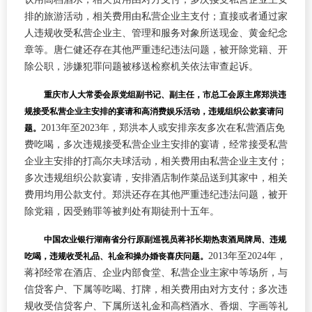
排的旅游活动，相关费用由私营企业主支付；直接或者通过家
人违规收受私营企业主、管理和服务对象所送现金、黄金纪念
章等。唐仁健还存在其他严重违纪违法问题，被开除党籍、开
除公职，涉嫌犯罪问题被移送检察机关依法审查起诉。
重庆市人大常委会原党组副书记、副主任，市总工会原主席郑洪违
规接受私营企业主安排的宴请和高消费娱乐活动，违规组织公款宴请问
2013年至2023年，郑洪本人或安排亲友多次在私营酒店免
题。
费吃喝，多次违规接受私营企业主安排的宴请，经常接受私营
企业主安排的打高尔夫球活动，相关费用由私营企业主支付；
多次违规组织公款宴请，安排酒店制作菜品送到其家中，相关
费用均用公款支付。郑洪还存在其他严重违纪违法问题，被开
除党籍，因受贿罪等被判处有期徒刑十五年。
中国农业银行湖南省分行原副巡视员蒋祁长期热衷酒局牌局、违规
2013年至2024年，
吃喝，违规收受礼品、礼金和操办婚丧喜庆问题。
蒋祁经常在酒店、企业内部食堂、私营企业主家中等场所，与
信贷客户、下属等吃喝、打牌，相关费用由对方支付；多次违
规收受信贷客户、下属所送礼金和高档酒水、香烟、字画等礼