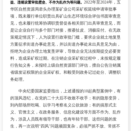
2022年至2024年，五
益、违规设置审批壁垒、不作为乱作为等问题。
华区自然资源局牵头办理某矿业公司采矿权延续申请审批事
项，既未履行单位职责出具矿山生态环境综合评估书面审查意
见，也未履行统筹协调职责督促各相关部门出具审查意见，而
是让企业自行与多个部门对接，推诿扯皮、消极应付。在无政
策规定情况下，人为设置行政审批门槛，要求企业就土地复垦
方案征求街道办事处意见，并以街道办事处未出具意见为由，
拒绝为企业办理土地复垦评审，导致企业无法按期提交必要资
料，造成采矿权过期。在注销企业采矿权过程中，未按规定履
行告知义务，未报经上级自然资源部门评估，擅自公告注销属
省级发证权限的企业采矿权。和毅受到政务记过处分、调整职
务处理。
中央纪委国家监委指出，上述通报的10起典型案例中，有
的顶风违纪，在党的二十大后不收敛不收手；有的隐形变异，
到内部场所吃喝、以学习考察名义公款旅游；有的搞形式主
义、官僚主义，在政务服务、信息化建设等方面不作为、乱作
为，涉及人员既有领导干部，也有年轻干部。这些问题的发
生，再一次说明“四风”问题顽固复杂，必须严抓不放、常抓不