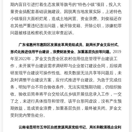
期内盲目引进打着生态发展等旗号的“特色小镇”项目，投入大
量资金搞配套基础设施建设。因脱离当地发展实际，上述特色
小镇项目大面积烂尾，造成土地闲置、资金浪费。刘俊福还存
在其他严重违纪违法问题，被开除党籍、开除公职，涉嫌犯罪
问题被移送检察机关依法审查起诉。
广东省惠州市惠阳区发展改革局党组成员、副局长罗金文应付式、
2019
形式化推进信用平台建设，浪费财政资金、加重基层负担等问题。
年至2022年，罗金文负责全区农村信用信息管理平台建设工
作，未开展平台建设需求调研即与企业签订建设合同，后续调
研发现平台建设可操作性低、相关数据无法共享等问题后，未
及时调整平台建设方案，应付式推进平台建设。为急于完成任
务，明知平台不符合验收条件、无法实现预期功能，仍组织验
收。验收后简单将平台交给试点乡镇开展信息录入工作，一交
了之，未进行具体指导和管理。该平台形同虚设，没有产生预
期效益，造成资金浪费，加重基层负担，最终被关闭。罗金文
受到党内警告处分。
云南省昆明市五华区自然资源局原党组书记、局长和毅漠视企业利