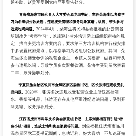
通补助。赵贵军受到党内严重警告处分。
青海省海东市民和县人大常委会原党组书记、主任朵海生以考察学
习为名组织公款旅游，违规接受管理和服务对象宴请，纵容、带头参与
2024年4月，朵海生将民和县委批准的赴云南省
违规吃喝问题。
培训改为“考察学习”，以规避赴省外培训需上级组织审核的规
定；擅自变更培训方案内容，要求第三方培训机构在行程安排
中多设置旅游景点，以考察学习为名组织公款旅游。其间，朵
海生多次接受参训的私营企业主、乡镇人员宴请，纵容和带头
参与违规吃喝，导致学员多次聚餐饮酒。朵海生受到留党察看
二年、政务撤职处分。
宁夏回族自治区银川市金凤区原区委副书记、区长张涛违规收受礼
2020年，张涛多次违规收受私营企业主所送高档酒
品问题。
水、香烟等礼品。张涛还存在其他严重违纪违法问题，受到开
除党籍、政务撤职处分。
江西省抚州市科学技术协会原党组书记、主席刘俊福盲目引进“特
刘俊福担任抚州市临川
色小镇”项目，造成土地和资金浪费等问题。
温泉景区党工委书记期间，急功近利、好大喜功，不加论证短