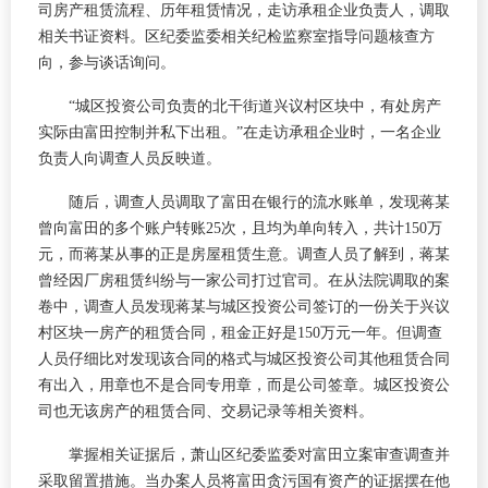
司房产租赁流程、历年租赁情况，走访承租企业负责人，调取
相关书证资料。区纪委监委相关纪检监察室指导问题核查方
向，参与谈话询问。
“城区投资公司负责的北干街道兴议村区块中，有处房产
实际由富田控制并私下出租。”在走访承租企业时，一名企业
负责人向调查人员反映道。
随后，调查人员调取了富田在银行的流水账单，发现蒋某
曾向富田的多个账户转账25次，且均为单向转入，共计150万
元，而蒋某从事的正是房屋租赁生意。调查人员了解到，蒋某
曾经因厂房租赁纠纷与一家公司打过官司。在从法院调取的案
卷中，调查人员发现蒋某与城区投资公司签订的一份关于兴议
村区块一房产的租赁合同，租金正好是150万元一年。但调查
人员仔细比对发现该合同的格式与城区投资公司其他租赁合同
有出入，用章也不是合同专用章，而是公司签章。城区投资公
司也无该房产的租赁合同、交易记录等相关资料。
掌握相关证据后，萧山区纪委监委对富田立案审查调查并
采取留置措施。当办案人员将富田贪污国有资产的证据摆在他