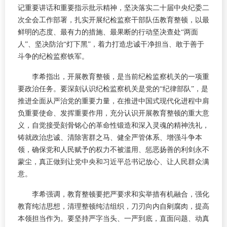
记重要讲话和重要指示批示精神，坚决落实二十届中央纪委二
次全会工作部署，扎实开展纪检监察干部队伍教育整顿，以最
鲜明的态度、最有力的措施、最果断的行动坚决查处“两面
人”、坚决防治“灯下黑”，着力打造忠诚干净担当、敢于善于
斗争的纪检监察铁军。
李希指出，开展教育整顿，是当前纪检监察机关的一项重
要政治任务。要深刻认识纪检监察机关是党的“纪律部队”，是
推进全面从严治党的重要力量，在推进中国式现代化进程中肩
负重要使命、发挥重要作用，充分认识开展教育整顿的重大意
义，自觉接受刻骨铭心的革命性锻造和深入灵魂的精神洗礼，
铸就政治忠诚、清除害群之马、健全严管体系、增强斗争本
领，确保党和人民赋予的权力不被滥用、惩恶扬善的利剑永不
蒙尘，真正做到让党中央和习近平总书记放心、让人民群众满
意。
李希强调，教育整顿要把严要求和实举措有机融合，强化
教育纯洁思想，清理整顿纯洁组织，刀刃向内自剜腐肉，提高
本领担当作为。要坚持严字当头、一严到底，直面问题、动真