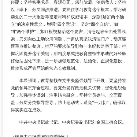
碰硬；坚持实事求是、客观公正，惩前毖后、治病救人；坚持
以上率下、分层同步推进。要抓住学习教育这个根本，学习研
读党的二十大报告等指定材料和权威读本，深刻领悟“两个确
立”的决定性意义，增强“四个意识”、坚定“四个自信”、做
到“两个维护”；紧盯检视整治这个要害，清仓起底全面处置线
索，刀刃向己主动说清问题，严肃认真坚决清理门户，动真碰
硬重点推进整改，把严的要求传导到每一名纪检监察干部；把
握巩固提升这个关键，用制度形式把教育整顿中形成的好经验
好做法固化下来，进一步加强规范化、法治化、正规化建设，
推动形成严管严治的常态长效机制。
李希强调，教育整顿在党中央坚强领导下开展，要坚持将
党的领导贯穿全过程。要充分发挥政治机关优势，强化组织领
导，加强整体谋划，注重结合融合，坚持全员参与、全面覆
盖，分层分类指导督导，防止运动式，避免“一刀切”，确保取
得实实在在成效。
中共中央书记处书记、中央纪委副书记刘金国主持会议。
（转自中央纪委国家监委网站）