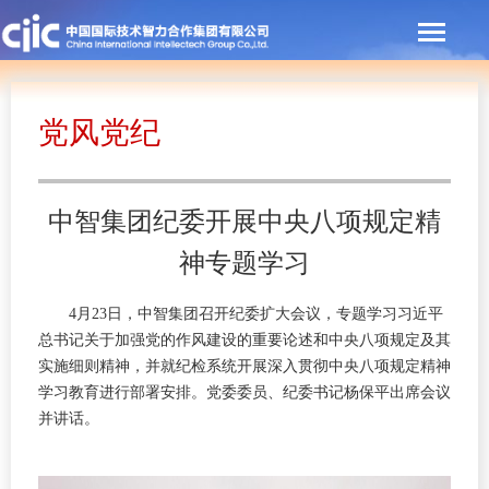
党风党纪
中智集团纪委开展中央八项规定精
神专题学习
4月23日，中智集团召开纪委扩大会议，专题学习习近平
总书记关于加强党的作风建设的重要论述和中央八项规定及其
实施细则精神，并就纪检系统开展深入贯彻中央八项规定精神
学习教育进行部署安排。党委委员、纪委书记杨保平出席会议
并讲话。