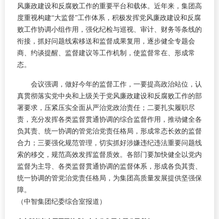
风廉政建设和反腐败工作的重要平台和载体。近年来，集团高
度重视构建“大监督”工作体系，积极发挥党风廉政建设和反腐
败工作协调小组作用，强化纪检与巡视、审计、财务等条线的
衔接，抓好问题线索移送和监督成果复用，逐步健全专题会
商、约谈提醒、监督建议等工作机制，使监督常在、形成常
态。
会议强调，做好今年的监督工作，一要提高政治站位，认
真贯彻落实党中央和上级关于党风廉政建设和反腐败工作的部
署要求，压紧压实全面从严治党政治责任；二要扎实履职尽
责，充分发挥各类监督贯通协调的综合监督作用，推动健全各
负其责、统一协调的管党治党责任格局，形成常态长效的监督
合力；三要强化规范管理，切实抓好涉嫌违纪违法重要问题线
索的移交，规范高效发挥监督质效。各部门要加快健全以党内
监督为主导、各类监督贯通协调的监督体系，形成各负其责、
统一协调的管党治党责任格局，为集团高质量发展提供坚强保
障。
（中智集团纪委综合室报道）