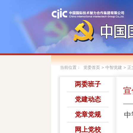
当前位置：
>
>
党委首页
中智党建
正
两委班子
宣
党建动态
党章党规
中
网上党校