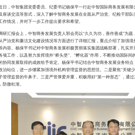
，中智集团党委委员、纪委书记杨保平一行赴中智国际商务发展有限
及座谈交流等形式，深入了解中智商务发展在全面从严治党、纪检干部队
工作情况，并对下一步工作提出要求和希望。
汇报会上，中智商务发展负责人郭会亮以“久久为功，善作善成”为题
从严治党和廉洁文化建设情况等方面进行了详细汇报，重点介绍了加强境
等内容。杨保平书记对中智商务发展积极贯彻落实集团战略部署，扎实开
各项工作，以及努力发挥境外“桥头堡”、“孵化器”作用，不断推动国际
的协同发展取得的成效给予肯定。杨保平书记结合中智商务发展业务特点
政治站位，进一步绷紧加强境外机构管理监督的思想弦。二是聚焦“关键少
子管理监督的牛鼻子。三是严管厚爱并重，积极用好“第一种形态” ，通
，防微杜渐。