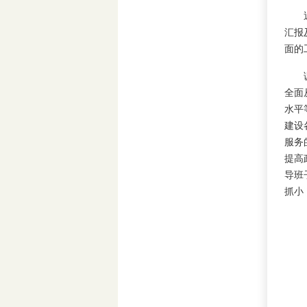
近日
汇报
面的
调研
全面
水平
建设
服务
提高
导班
抓小