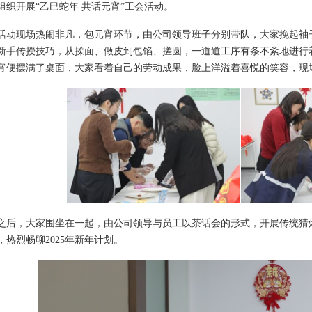
日组织开展“乙巳蛇年 共话元宵”工会活动。
现场热闹非凡，包元宵环节，由公司领导班子分别带队，大家挽起袖
新手传授技巧，从揉面、做皮到包馅、搓圆，一道道工序有条不紊地进行
宵便摆满了桌面，大家看着自己的劳动成果，脸上洋溢着喜悦的笑容，现
，大家围坐在一起，由公司领导与员工以茶话会的形式，开展传统猜
，热烈畅聊2025年新年计划。