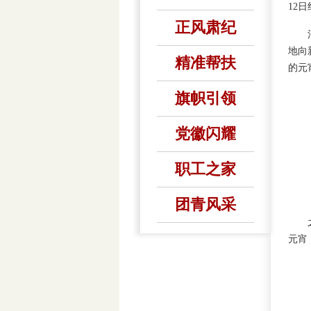
12
正风肃纪
活动
地向
精准帮扶
的元
旗帜引领
党徽闪耀
职工之家
团青风采
之后
元宵