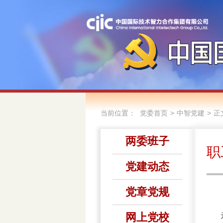
当前位置：
>
>
党委首页
中智党建
正
两委班子
职
党建动态
党章党规
网上党校
元宵