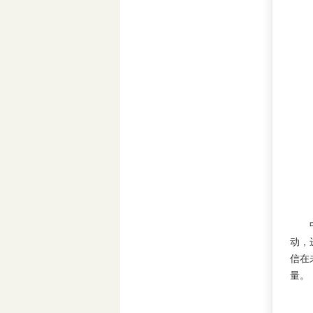
中智
动，
信在
量。