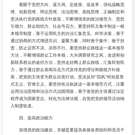
着眼于党把方向、谋大局、定政策、促改革，强化战略思
维、创新思维、辩证思维、法治思维、底线思维，正确制定和
坚决执行党的路线方针政策，不断增强党的政治领导力、思想
引领力、群众组织力、社会号召力。要坚持民主集中制这一根
本领导制度，善于运用民主的办法汇集意见、科学决策，善于
通过协商的方式增进共识、凝聚力量，同时善于集中、敢于担
责，防止议而不决、决而不行。要坚持群众路线这一基本领导
方法，不断增强群众工作本领，大兴调查研究之风，改进和创
新联系群众的途径方法，坚持走好网上群众路线，汇集民智民
力，善于通过群众喜闻乐见方式宣传党的理论和路线方针政
策，把党的主张变为群众自觉行动。坚决反对“四风”特别是形
式主义、官僚主义。要坚持依法执政这一基本领导方式，注重
运用法治思维和法治方式治国理政，善于使党的主张通过法定
程序成为国家意志、转化为法律法规，自觉把党的领导活动纳
入制度轨道。
四、提高政治能力
加强党的政治建设，关键是要提高各级各类组织和党员干