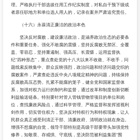
理。严格执行干部选拔任用工作纪实制度，对私自干预下级或
者原任职地方和单位选人用人的，记录在案并严肃追究责任。
（十六）永葆清正廉洁的政治本色
坚决反对腐败，建设廉洁政治，是涵养政治生态的必要条
件和重要任务。强化不敢腐的震慑，坚持反腐败无禁区、全覆
盖、零容忍，坚持重遏制、强高压、长震慑，运用监督执
纪“四种形态”，重点查处党的十八大以来不收敛、不收手，问
题线索反映集中、群众反映强烈，政治问题和经济问题交织的
腐败案件，严肃查处违反中央八项规定精神的问题，持续保持
反腐败高压态势。扎紧不能腐的笼子，健全党和国家监督体
系，加强对权力运行的制约和监督，通过改革和制度创新切断
利益输送链条。特别要针对管人管钱管物管项目的单位和岗
位，查找廉政风险点，通过科学管理、严格监督和发挥巡视利
剑作用，切实管住权力，坚决反对特权行为和特权现象，让人
民群众真正感受到清正干部、清廉政府、清明政治就在身边。
增强不想腐的自觉，领导干部特别是高级干部要带头加强党性
修养，知敬畏、存戒惧、守底线，坚决防范被利益集团“围