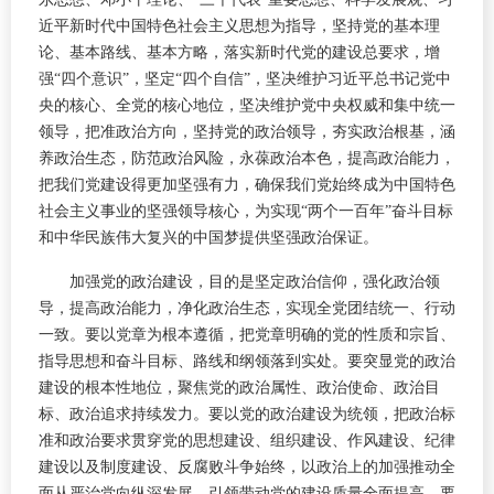
近平新时代中国特色社会主义思想为指导，坚持党的基本理
论、基本路线、基本方略，落实新时代党的建设总要求，增
强“四个意识”，坚定“四个自信”，坚决维护习近平总书记党中
央的核心、全党的核心地位，坚决维护党中央权威和集中统一
领导，把准政治方向，坚持党的政治领导，夯实政治根基，涵
养政治生态，防范政治风险，永葆政治本色，提高政治能力，
把我们党建设得更加坚强有力，确保我们党始终成为中国特色
社会主义事业的坚强领导核心，为实现“两个一百年”奋斗目标
和中华民族伟大复兴的中国梦提供坚强政治保证。
加强党的政治建设，目的是坚定政治信仰，强化政治领
导，提高政治能力，净化政治生态，实现全党团结统一、行动
一致。要以党章为根本遵循，把党章明确的党的性质和宗旨、
指导思想和奋斗目标、路线和纲领落到实处。要突显党的政治
建设的根本性地位，聚焦党的政治属性、政治使命、政治目
标、政治追求持续发力。要以党的政治建设为统领，把政治标
准和政治要求贯穿党的思想建设、组织建设、作风建设、纪律
建设以及制度建设、反腐败斗争始终，以政治上的加强推动全
面从严治党向纵深发展，引领带动党的建设质量全面提高。要