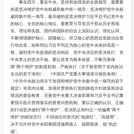
事在四方，要在中央。坚持和加强党的全面领导，最重要
的是坚决维护党中央权威和集中统一领导；坚决维护党中央权
威和集中统一领导，最关键的是坚决维护习近平总书记党中央
的核心、全党的核心地位。要教育引导党员干部从历史和现
实、理论和实践、国内和国际的结合上深刻认识、强化认同，
不断增强拥护核心、跟随核心、捍卫核心的思想自觉政治自觉
行动自觉，始终同以习近平同志为核心的党中央保持高度一
致，做到党中央提倡的坚决响应、党中央决定的坚决执行、党
中央禁止的坚决不做。要以党章为根本依据，不断完善保
障“两个维护”的制度机制，严格执行《关于新形势下党内政治
生活的若干准则》、《中国共产党重大事项请示报告条例》、
《中共中央政治局关于加强和维护党中央集中统一领导的若干
规定》等党内法规，加强对贯彻执行党的路线方针政策和决议
情况的督促检查，完善党中央重大决策部署和习近平总书记重
要指示批示贯彻落实的督查问责机制。要以正确的认识、正确
的行动坚决做到“两个维护”，坚决防止和纠正一切偏离“两个
维护”的错误言行，不得搞任何形式的“低级红”、“高级黑”，
决不允许对党中央阳奉阴违做两面人、搞两面派、搞“伪忠
诚”。