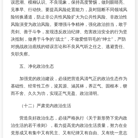
误思潮、模糊认识、不良现象，保持高度警惕，做到眼睛亮、
见事早、行动快。要提高风险处置能力，及时阻断不同领域风
险转换通道，防止非公共性风险扩大为公共性风险、非政治性
风险演变为政治风险。要增强斗争精神，强化政治担当，敢于
亮剑、善于斗争，发现违反政治纪律、危害政治安全的行为坚
决抵制，做勇于斗争的“战士”，不做爱惜羽毛的“绅士”，严防
对挑战政治底线的错误言论和不良风气听之任之、逃避责任、
失职失察。
五、净化政治生态
加强党的政治建设，必须把营造风清气正的政治生态作为
基础性、经常性工作，浚其源、涵其林，养正气、固根本，锲
而不舍、久久为功，实现正气充盈、政治清明。
（十二）严肃党内政治生活
营造良好政治生态，必须严格执行《关于新形势下党内政
治生活的若干准则》，着力提高党内政治生活质量，努力在全
党形成又有集中又有民主、又有纪律又有自由、又有统一意志