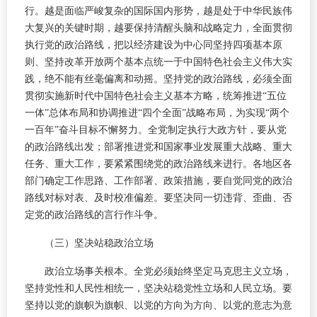
行。越是面临严峻复杂的国际国内形势，越是处于中华民族伟
大复兴的关键时期，越要保持清醒头脑和战略定力，全面贯彻
执行党的政治路线，把以经济建设为中心同坚持四项基本原
则、坚持改革开放两个基本点统一于中国特色社会主义伟大实
践，绝不能有丝毫偏离和动摇。坚持党的政治路线，必须全面
贯彻实施新时代中国特色社会主义基本方略，统筹推进“五位
一体”总体布局和协调推进“四个全面”战略布局，为实现“两个
一百年”奋斗目标不懈努力。全党制定执行大政方针，要从党
的政治路线出发；部署推进党和国家事业发展重大战略、重大
任务、重大工作，要紧紧围绕党的政治路线来进行。各地区各
部门确定工作思路、工作部署、政策措施，要自觉同党的政治
路线对标对表、及时校准偏差。要坚决同一切违背、歪曲、否
定党的政治路线的言行作斗争。
（三）坚决站稳政治立场
政治立场事关根本。全党必须始终坚定马克思主义立场，
坚持党性和人民性相统一，坚决站稳党性立场和人民立场。要
坚持以党的旗帜为旗帜、以党的方向为方向、以党的意志为意