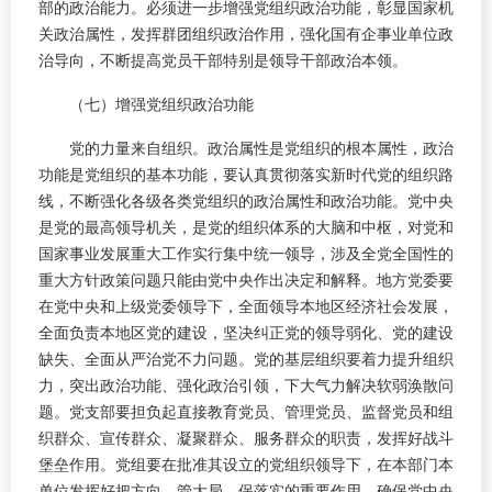
部的政治能力。必须进一步增强党组织政治功能，彰显国家机
关政治属性，发挥群团组织政治作用，强化国有企事业单位政
治导向，不断提高党员干部特别是领导干部政治本领。
（七）增强党组织政治功能
党的力量来自组织。政治属性是党组织的根本属性，政治
功能是党组织的基本功能，要认真贯彻落实新时代党的组织路
线，不断强化各级各类党组织的政治属性和政治功能。党中央
是党的最高领导机关，是党的组织体系的大脑和中枢，对党和
国家事业发展重大工作实行集中统一领导，涉及全党全国性的
重大方针政策问题只能由党中央作出决定和解释。地方党委要
在党中央和上级党委领导下，全面领导本地区经济社会发展，
全面负责本地区党的建设，坚决纠正党的领导弱化、党的建设
缺失、全面从严治党不力问题。党的基层组织要着力提升组织
力，突出政治功能、强化政治引领，下大气力解决软弱涣散问
题。党支部要担负起直接教育党员、管理党员、监督党员和组
织群众、宣传群众、凝聚群众、服务群众的职责，发挥好战斗
堡垒作用。党组要在批准其设立的党组织领导下，在本部门本
单位发挥好把方向、管大局、保落实的重要作用，确保党中央