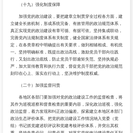
（十九）强化制度保障
加强党的政治建设，要把建章立制贯穿全过程各方面，建
立健全长效机制，形成系统完备、有效管用的政治规范体系，
真正实现党的政治建设有章可循、有据可依。坚持集成联动，
完善党内法规制度体系有关制度，健全国家法律体系有关规
定，在各类章程中明确提出有关要求，做到相辅相成、有机统
一。坚持明确标准，既提出政治高线，激励党员干部向往践
行，又划出政治底线，防止党员干部逾矩失范。坚持执规必
严，加大宣传教育和执行力度，督促党员干部把党的政治规范
刻印在心上、落实在行动上，坚决维护制度权威。
（二十）加强监督问责
各地区各部门要加强对党的政治建设工作的监督检查，将
其作为巡视巡察和督查检查的重要内容，深化政治巡视，强化
政治监督，着力发现和纠正政治偏差。探索建立本地区本部门
政治生态评价体系。把党的政治建设工作情况纳入党委（党
组）书记抓党建述职评议和党建考核评价体系，并突出其权
重。坚持失责必问、问责必严，对落实党的政治建设责任不到