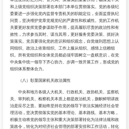
和上级党组织决策部署在本部门本单位贯彻落实。党的各级纪
委要进一步强化党内监督专责机关的职能定位，全面监督执纪
问责，坚决维护党章党规党纪的严肃性和权威性。党的工作机
关要更好发挥党委参谋助手作用，提高履职尽责的政治性和有
效性，力求参当其时、谋当其用，更好服务党委决策、抓好决
策落实。党员要强化党的意识和组织观念，自觉做到思想上认
同组织、政治上依靠组织、工作上服从组织、感情上信赖组
织。所有党组织和全体党员都必须牢固树立一盘棋意识，在党
中央集中统一领导下齐心协力、步调一致开展工作，形成党的
组织体系整体合力。
（八）彰显国家机关政治属性
中央和地方各级人大机关、行政机关、政协机关、监察机
关、审判机关、检察机关本质上都是政治机关，旗帜鲜明讲政
治是应尽之责。要始终坚持在党的领导下依法实施经济社会管
理活动，坚决贯彻落实党的基本理论、基本路线、基本方略，
积极主动将党的领导主张和重大决策部署转化为法律法规和政
策政令，转化为对经济社会管理的部署安排和工作活动，转化