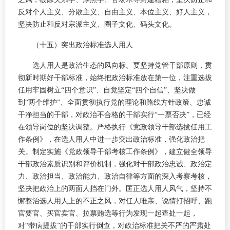
反对个人主义、分散主义、自由主义、本位主义、好人主义，
坚决防止和反对宗派主义、圈子文化、码头文化。
（十五）突出政治标准选人用人
选人用人是政治生态的风向标。要坚持党管干部原则，贯
彻新时期好干部标准，始终把政治标准放在第一位，注重选拔
任用牢固树立“四个意识”、自觉坚定“四个自信”、坚决做
到“两个维护”、全面贯彻执行党的理论和路线方针政策、忠诚
干净担当的干部，对政治不合格的干部实行“一票否决”，已经
在领导岗位的坚决调整。严格执行《党政领导干部选拔任用工
作条例》，在选人用人中进一步突出政治标准，强化政治把
关。制定实施《党政领导干部考核工作条例》，建立健全领导
干部政治素质识别和评价机制，强化对干部政治忠诚、政治定
力、政治担当、政治能力、政治自律等方面的深入考察考核，
坚决把政治上的两面人挡在门外。匡正选人用人风气，坚持不
懈整治选人用人上的不正之风，对任人唯亲、说情打招呼、跑
官要官、买官卖官、拉票贿选等行为发现一起查处一起，
对“带病提拔”的干部实行倒查，对政治标准把关不严的严肃处