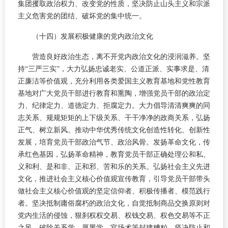
集团攫取政治权力、改变党的性质，坚决防止山头主义和宗派
主义危害党的团结、破坏党的集中统一。
（十四）发展积极健康的党内政治文化
营造良好政治生态，离不开党内政治文化的浸润滋养。坚
持“三严三实”，大力弘扬忠诚老实、公道正派、实事求是、清
正廉洁等价值观，充分利用各类爱国主义教育基地和党性教育
基地对广大党员干部进行教育和熏陶，增强党员干部的政治定
力、纪律定力、道德定力、拒腐定力。大力倡导清清爽爽的同
志关系、规规矩矩的上下级关系、干干净净的政商关系，弘扬
正气、树立新风。推动中华优秀传统文化创造性转化、创新性
发展，培育党员干部政治气节、政治风骨。发扬革命文化，传
承红色基因，弘扬革命精神，教育党员干部正确处理公和私、
义和利、是和非、正和邪、苦和乐的关系。弘扬社会主义先进
文化，推进社会主义核心价值观宣传教育，引导党员干部带头
做社会主义核心价值观的坚定信仰者、积极传播者、模范践行
者。坚决抵制庸俗腐朽的政治文化，自觉抵制商品交换原则对
党内生活的侵蚀，狠刹权权交易、权钱交易、权色交易等不正
之风，破除关系学、厚黑学、官场术等封建糟粕，坚决防止和