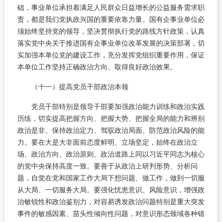
础，事业单位承担着满足人民群众日益增长的公益服务需求职
责，都是我们党执政兴国的重要依靠力量。国有企事业单位必
须始终坚持党的领导，坚决贯彻执行党的路线方针政策，认真
落实党中央关于推进国有企事业单位改革发展的决策部署，切
实加强本单位党的建设工作，充分发挥党组织重要作用，保证
本单位工作坚持正确政治方向、取得良好政治效果。
（十一）提高党员干部政治本领
党员干部特别是领导干部要加强政治能力训练和政治实践
历练，切实提高把握方向、把握大势、把握全局的能力和辨别
政治是非、保持政治定力、驾驭政治局面、防范政治风险的能
力。要在大是大非面前态度鲜明、立场坚定，始终在政治立
场、政治方向、政治原则、政治道路上同以习近平同志为核心
的党中央保持高度一致。要善于从政治上研判形势、分析问
题，自觉在党和国家工作大局下想问题、做工作，做到一切服
从大局、一切服务大局。要强化忧患意识、风险意识，增强政
治敏锐性和政治鉴别力，对容易诱发政治问题特别是重大突发
事件的敏感因素、苗头性倾向性问题，对意识形态领域各种错