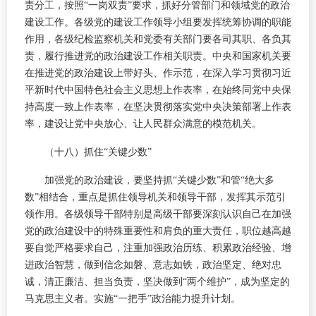
责分工，按照“一岗双责”要求，抓好分管部门和领域党的政治
建设工作。各级党的建设工作领导小组要发挥统筹协调的职能
作用，各级纪检监察机关和党委有关部门要各司其职、各负其
责，履行推进党的政治建设工作相关职责。中央和国家机关要
在推进党的政治建设上带好头、作示范，在深入学习贯彻习近
平新时代中国特色社会主义思想上作表率，在始终同党中央保
持高度一致上作表率，在坚决贯彻落实党中央决策部署上作表
率，建设让党中央放心、让人民群众满意的模范机关。
（十八）抓住“关键少数”
加强党的政治建设，要坚持抓“关键少数”和管“绝大多
数”相结合，重点是抓住领导机关和领导干部，发挥其示范引
领作用。各级领导干部特别是高级干部要深刻认识自己在加强
党的政治建设中的特殊重要性和肩负的重大责任，职位越高越
要自觉严格要求自己，注重加强政治历练、积累政治经验、增
进政治智慧，做到信念如磐、意志如铁，政治坚定、绝对忠
诚，清正廉洁、担当负责，坚决做到“两个维护”，成为坚定的
马克思主义者。实施“一把手”政治能力提升计划。