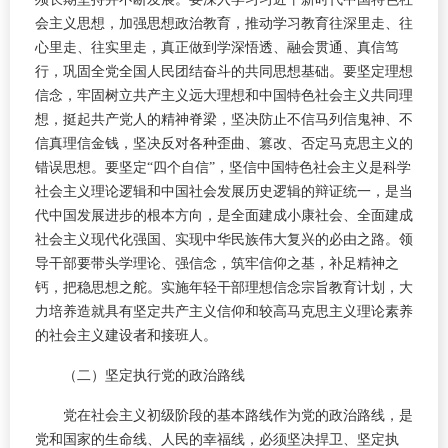
会主义思想，加强思想政治教育，推动学习教育往深里走、往
心里走、往实里走，真正做到学深悟透、融会贯通、真信笃
行，巩固全党全国人民团结奋斗的共同思想基础。要坚定理想
信念，牢固树立共产主义远大理想和中国特色社会主义共同理
想，挺起共产党人的精神脊梁，坚决防止不信马列信鬼神、不
信真理信金钱，坚决反对各种歪曲、篡改、否定马克思主义的
错误思想。要坚定“四个自信”，坚信中国特色社会主义是科学
社会主义理论逻辑和中国社会发展历史逻辑的辩证统一，是当
代中国发展进步的根本方向，是全面建成小康社会、全面建成
社会主义现代化强国、实现中华民族伟大复兴的必由之路。领
导干部要带头学理论、强信念，筑牢信仰之基，补足精神之
钙，把稳思想之舵。实施年轻干部理想信念宗旨教育计划，大
力培养造就具有坚定共产主义信仰和较高马克思主义理论素养
的社会主义建设者和接班人。
（二）坚定执行党的政治路线
党在社会主义初级阶段的基本路线作为党的政治路线，是
党和国家的生命线、人民的幸福线，必须坚决捍卫、坚定执