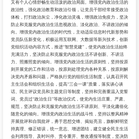
又有个人心情舒畅生动活泼的政治局面。增强党内政治生活的
政治性，强化政治教育和政治引领，让党员干部经常接受政治
体检，打扫政治灰尘，净化政治灵魂，增强政治免疫力，坚决
防止和克服党内政治生活忽视政治、淡化政治、不讲政治的倾
向。增强党内政治生活的时代性，主动适应信息时代新形势和
党员队伍新变化，积极运用互联网、大数据等新兴技术，创新
党组织活动内容方式，推进“智慧党建”，使党内政治生活始终
充满活力，坚决防止和克服党内政治生活不讲创新、不讲活
力、照搬照套的倾向。增强党内政治生活的原则性，坚持按原
则开展党的工作和活动，按原则处理党内各种关系，按原则解
决党内矛盾和问题，严格执行党的组织生活制度，认真召开民
主生活会和组织生活会，提高“三会一课”质量，落实谈心谈
话、民主评议党员和主题党日等制度，坚持和完善重温入党誓
词、党员过“政治生日”等政治仪式，使党内生活庄重、严肃、
规范，坚决防止和克服党内政治生活不讲原则、平淡化庸俗化
随意化的倾向。增强党内政治生活的战斗性，坚持以整风精神
开展批评和自我批评，勇于思想交锋、揭短亮丑，旗帜鲜明坚
持真理、修正错误，统一意志、增进团结，建立健全民主生活
会列席指导、及时叫停、责令重开、整改通报等制度，坚决防