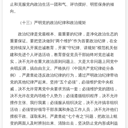
止和克服党内政治生活一团和气、评功摆好、明哲保身的倾
向。
（十三）严明党的政治纪律和政治规矩
政治纪律是党最根本、最重要的纪律，是净化政治生态的
重要保证。要把坚决做到“两个维护”作为首要政治纪律，在全
党持续深入开展忠诚教育，开展“守纪律、讲规矩”模范机关创
建和先进个人评选活动，教育督促党员干部始终对党忠诚老
实，决不允许在重大政治原则问题上、大是大非问题上同党中
央唱反调，搞自由主义。严格执行《中国共产党纪律处分条
例》，严肃查处违反政治纪律的行为，通过严明政治纪律带动
党的其他纪律严起来。坚持“五个必须”，必须维护党中央权
威，决不允许背离党中央要求另搞一套；必须维护党的团结，
决不允许在党内培植个人势力；必须遵循组织程序，决不允许
擅作主张、我行我素；必须服从组织决定，决不允许搞非组织
活动；必须管好领导干部亲属和身边工作人员，决不允许他们
擅权干政、谋取私利。严肃查处“七个有之”问题，把政治上蜕
变的两面人及时辨别出来、清除出去，坚决防止党内形成利益