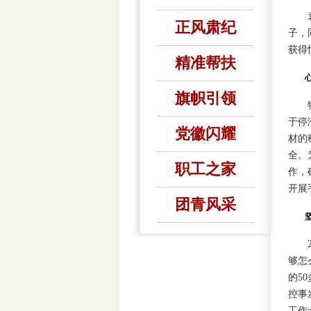
袁隽
正风肃纪
子，
获得
精准帮扶
心系
旗帜引领
物流
于停
党徽闪耀
材的
全。
职工之家
作，
开展
团青风采
坚守
20
够怎
的5
控事
工作