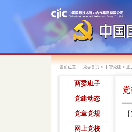
当前位置：
>
>
党委首页
中智党建
正
两委班子
党
党建动态
党章党规
【
网上党校