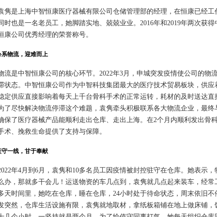
是上海中智恒康医疗器械有限公司仓储管理部的经理，在恒康已经工作
同时也是一名老员工，她脚踏实地、兢兢业业。2016年和2019年两次获得
恒康公司优秀经理的荣誉称号。
物流，迎难而上
是中智恒康公司的核心环节。2022年3月，申城突发疫情使公司的物
滞状态。中智恒康公司作为中智科技集团最大的医疗技术贸易板块，供应着
稳定供应直接影响着每天上千台骨科手术的正常运转，耗材的及时送达直
为了尽快解决物流停滞这个难题，袁隽牵头积极联系各大物流企业，最终
确保了医疗器械产品能顺利走出仓库、走出上海。在2个月内顺利发出骨科耗
手术、挽救生命提供了支持与保障。
一线，甘于奉献
22年4月到6月，袁隽和10多名员工因疫情被封控驻守在仓库。她表示
么办，那就多干会儿！运送物资的车几点到，袁隽就几点起来装车，经常工
0多天时间里，她吃在仓库，睡在仓库，24小时处于待命状态，周末依旧
发突然，仓库生活设施有限，袁隽就地取材，拿纸板箱铺在地上做床铺，
十几个小时，一坚持就是两个月。为了给值守同事打气，她每天组织仓库