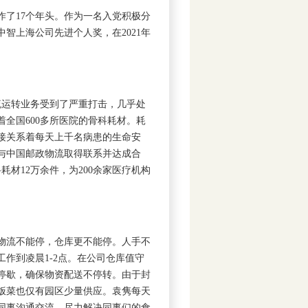
了17个年头。作为一名入党积极分
中智上海公司先进个人奖，在2021年
流运转业务受到了严重打击，几乎处
全国600多所医院的骨科耗材。耗
接关系着每天上千名病患的生命安
与中国邮政物流取得联系并达成合
材12万余件，为200余家医疗机构
，物流不能停，仓库更不能停。人手不
作到凌晨1-2点。在公司仓库值守
不停歇，确保物资配送不停转。由于封
饭菜也仅有园区少量供应。袁隽每天
同事沟通交流，尽力解决同事们的食