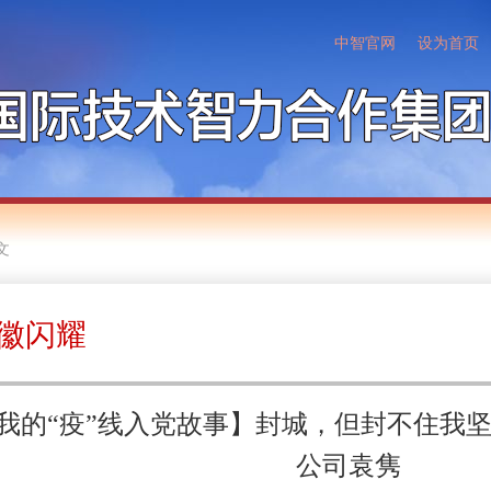
中智官网
设为首页
文
徽闪耀
我的“疫”线入党故事】封城，但封不住我
公司袁隽