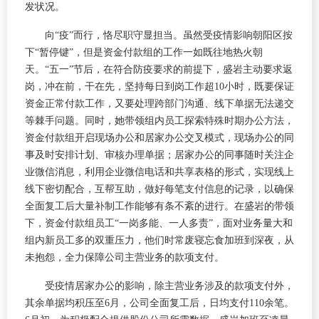
发状况。
向“疫”而行，恪尽职守显担当。虽然受疫情影响朝阳区按
下“暂停键”，但是资金付款组的工作一如既往地热火朝
天。“五一”节后，在符合防疫要求的前提下，盛岩主动要求返
岗，冲在前，干在先，坚持每日到岗工作超10小时，既要保证
资金正常付款工作，又要处理跨部门沟通、线下单据无法递交
等棘手问题。同时，她带领组内员工探索特殊时期办公方法，
资金付款组开启现场办公和居家办公交叉模式，现场办公的同
事及时安排计划、审核办理单据；居家办公的同事随时关注企
业微信消息，利用企业微信电话和共享表格的形式，实现线上
线下密切配合，互帮互助，做好每笔支付信息的记录，以确保
全面复工后大量补制工作能够有条不紊的进行。在盛岩的带领
下，资金付款组员工“一岗多能、一人多责”，面对业务量大和
组内新员工多的双重压力，他们时常废寝忘食加班到深夜，从
未抱怨，全力保障公司主营业务的款项支付。
受疫情居家办公的影响，除主营业务涉及的款项支付外，
其余单据均积压至6月，公司全面复工后，日均支付110余笔。