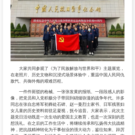
大家共同参观了《为了民族解放与世界和平》主题展览，
在老照片、历史文物和沉浸式场景体验中，重温中国人民同仇
敌忾、共御外侮的艰难历程。
一件件斑驳的枪械、一张张发黄的报纸、一段段感人的影
像，把党员和入党积极分子带回到硝烟弥漫的战争年代。许多
同志在张自忠将军初葬处石碑、赵一曼烈士家书、日军残害妇
女儿童的历史资料前驻足凝视，抚今追昔。大家表示，此次主
题党日活动既是一次生动的爱国主义教育，也是一次深刻的思
想洗礼。在之后的工作生活中，将继续传承和弘扬伟大抗战精
神，把抗战精神转化为干事创业的强大动力，鉴往知来、踔厉