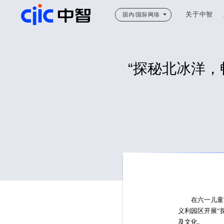
关于中智
国内/国际网络
“探秘北冰洋
在六一儿童节
义利园区开展“
及文化。