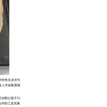
的特色北冰洋汽
脸上洋溢着满满
活动既让孩子们
会对职工及其家