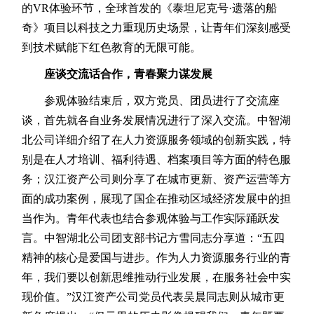
的VR体验环节，全球首发的《泰坦尼克号·遗落的船
奇》项目以科技之力重现历史场景，让青年们深刻感受
到技术赋能下红色教育的无限可能。
座谈交流话合作，青春聚力谋发展
参观体验结束后，双方党员、团员进行了交流座
谈，首先就各自业务发展情况进行了深入交流。中智湖
北公司详细介绍了在人力资源服务领域的创新实践，特
别是在人才培训、福利待遇、档案项目等方面的特色服
务；汉江资产公司则分享了在城市更新、资产运营等方
面的成功案例，展现了国企在推动区域经济发展中的担
当作为。青年代表也结合参观体验与工作实际踊跃发
言。中智湖北公司团支部书记方雪同志分享道：“五四
精神的核心是爱国与进步。作为人力资源服务行业的青
年，我们要以创新思维推动行业发展，在服务社会中实
现价值。”汉江资产公司党员代表吴晨同志则从城市更