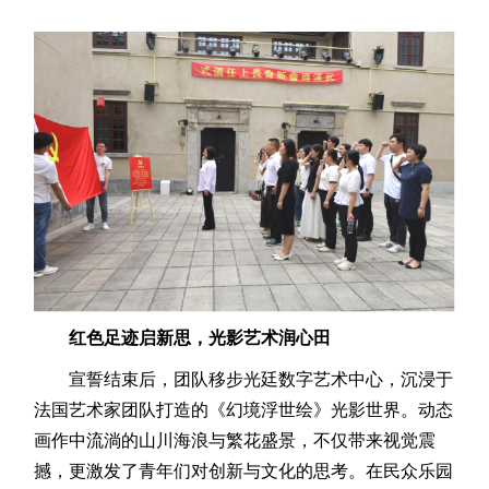
红色足迹启新思，光影艺术润心田
宣誓结束后，团队移步光廷数字艺术中心，沉浸于
法国艺术家团队打造的《幻境浮世绘》光影世界。动态
画作中流淌的山川海浪与繁花盛景，不仅带来视觉震
撼，更激发了青年们对创新与文化的思考。在民众乐园