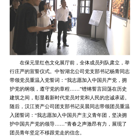
在保元里红色文化展厅前，全体成员列队肃立，举
行庄严的宣誓仪式。中智湖北公司党支部书记杨青同志
带领党员重温入党誓词：“我志愿加入中国共产党，拥
护党的纲领，遵守党的章程……”铿锵誓言回荡在历史
建筑之间，彰显着新时代党员对党和人民的忠诚承诺。
随后，汉江资产公司团支部书记吴晨同志带领团员重温
入团誓词：“我志愿加入中国共产主义青年团，坚决拥
护中国共产党的领导……”青春之声激昂有力，展现了
团员青年坚定不移跟党走的信念。