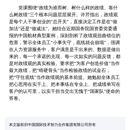
党课围绕“政绩为谁而树、树什么样的政绩、靠什
么树政绩”三个根本问题层层展开。许芹指出，政绩观
是每个人干事创业的“总开关”，直接决定工作是在“做
加法”还是“做减法”。她结合近期国务院国资委党委通
报的中国航材典型案例，深刻剖析了政绩观扭曲错位的
危害，警示全体员工“小事失守，底线就会崩塌”，强调
在人力资源服务中，客户满意是干出来的、数据是做出
来的，每一个承诺的兑现、每一次如实的问题反馈，都
是对政绩观的真实检验。要求把“为客户创造价值”当作
最大政绩，把“啃硬骨头”当作检验政绩的试金石，
把“守住底线”当作政绩观的基本前提。她勉励全体员工
把心思用在实干上、把本事练在专业上、把成绩单写在
客户的认可里，以实干担当交出无愧于“国家队”使命的
答卷。
本文版权归中国国际技术智力合作集团有限公司所有