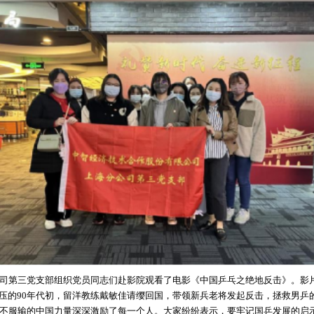
第三党支部组织党员同志们赴影院观看了电影《中国乒乓之绝地反击》。影
碾压的90年代初，留洋教练戴敏佳请缨回国，带领新兵老将发起反击，拯救男乒
不服输的中国力量深深激励了每一个人。大家纷纷表示，要牢记国乒发展的启