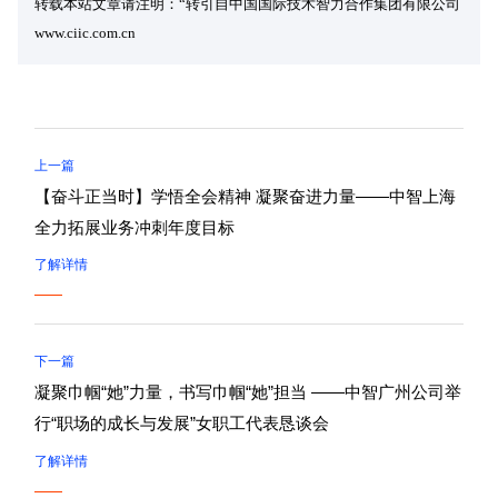
转载本站文章请注明：“转引自中国国际技术智力合作集团有限公司
www.ciic.com.cn
上一篇
【奋斗正当时】学悟全会精神 凝聚奋进力量——中智上海
全力拓展业务冲刺年度目标
了解详情
下一篇
凝聚巾帼“她”力量，书写巾帼“她”担当 ——中智广州公司举
行“职场的成长与发展”女职工代表恳谈会
了解详情